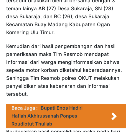
tersebut dilakukan oleh JI bersama dengan 3
teman lainya AB (27) Desa Sukaraja, SN (28)
desa Sukaraja, dan RC (26), desa Sukaraja
Kecamatan Buay Madang Kabupaten Ogan
Komering Ulu Timur.
Kemudian dari hasil pengembangan dan hasil
pemeriksaan maka Tim Resmob mendapat
Informasi dari warga menginformasikan bahwa
sepeda motor korban diketahui keberadaannya.
Sehingga Tim Resmob polres OKUT melakukan
penyelidikan atas kebenaran dan informasi
tersebut.
Baca Juga :
Bupati Enos Hadiri
Haflah Akhirussanah Ponpes
Roudlotut Thullab
Berdasarkan hasil penyelidikan maka pada hari