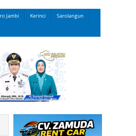
ro Jambi
Kerinci
Sarolangun