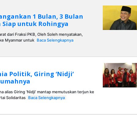
 Jangankan 1 Bulan, 3 Bulan
a Siap untuk Rohingya
at dari Fraksi PKB, Oleh Soleh menyatakan,
d ke Myanmar untuk
Baca Selengkapnya
a Politik, Giring ‘Nidji’
 Rumahnya
ha alias Giring ‘Nidji’ mantap memutuskan terjun ke
rtai Solidaritas
Baca Selengkapnya
eh
dmin