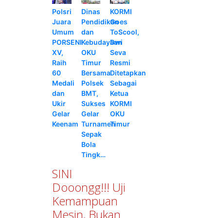
Polsri
Dinas
KORMI
Juara
Pendidikan
Goes
Umum
dan
ToScool,
PORSENI
Kebudayaan
Dwi
XV,
OKU
Seva
Raih
Timur
Resmi
60
Bersama
Ditetapkan
Medali
Polsek
Sebagai
dan
BMT,
Ketua
Ukir
Sukses
KORMI
Gelar
Gelar
OKU
Keenam
Turnamen
Timur
Sepak
Bola
Tingk…
SINI
Dooongg!!! Uji
Kemampuan
Mesin, Bukan