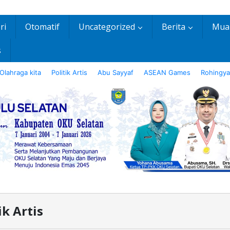
ri
Otomatif
Uncategorized
Berita
Mua
s
Olahraga kita
Politik Artis
Abu Sayyaf
ASEAN Games
Rohingya
ik Artis