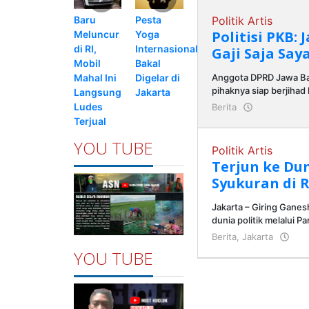
Pesta
Baru
Politik Artis
Politisi PKB:
Yoga
Meluncur
Internasional
di RI,
Gaji Saja Say
Bakal
Mobil
Digelar di
Mahal Ini
Anggota DPRD Jawa Bar
pihaknya siap berjiha
Jakarta
Langsung
Ludes
Berita
oleh
admin
Terjual
YOU TUBE
Politik Artis
Terjun ke Duni
Syukuran di
Jakarta – Giring Ganes
dunia politik melalui Pa
Berita
,
Jakarta
ol
a
YOU TUBE