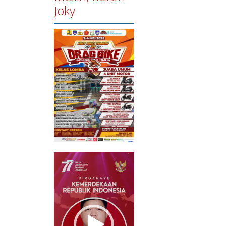
Joky
Pemutar
Video