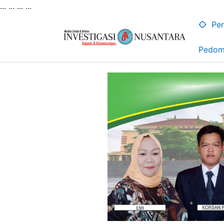
... ...
...
...
Lewati
ke
Pen
konten
Pedom