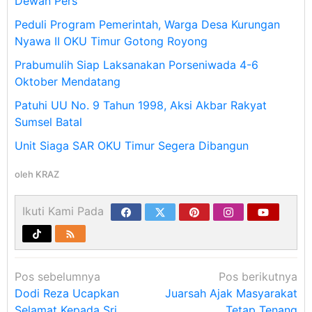
Dewan Pers
Peduli Program Pemerintah, Warga Desa Kurungan
Nyawa II OKU Timur Gotong Royong
Prabumulih Siap Laksanakan Porseniwada 4-6
Oktober Mendatang
Patuhi UU No. 9 Tahun 1998, Aksi Akbar Rakyat
Sumsel Batal
Unit Siaga SAR OKU Timur Segera Dibangun
oleh
KRAZ
Ikuti Kami Pada
Navigasi
Pos sebelumnya
Pos berikutnya
pos
Dodi Reza Ucapkan
Juarsah Ajak Masyarakat
Selamat Kepada Sri
Tetap Tenang