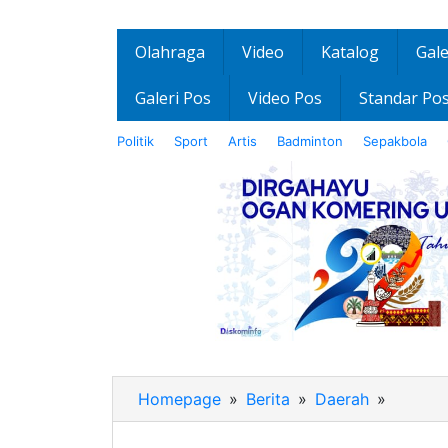
Olahraga
Video
Katalog
Gale
Galeri Pos
Video Pos
Standar Po
Politik
Sport
Artis
Badminton
Sepakbola
Homepage
»
Berita
»
Daerah
»
Cek
Tahana
Dan