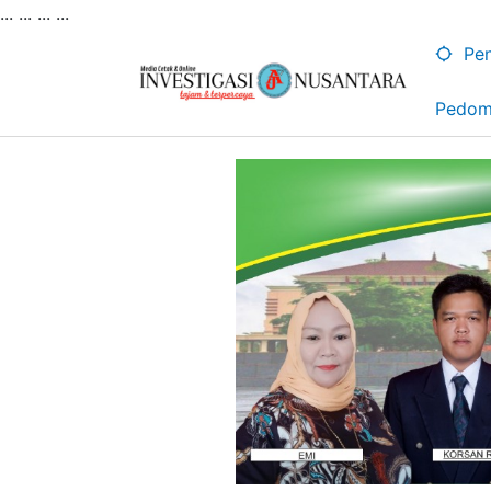
... ...
...
...
Lewati
ke
Pen
konten
Pedom