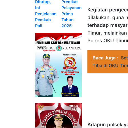
Ditutup,
Predikat
Ini
Pelayanan
Kegiatan pengec
Penjelasan
Prima
dilakukan, guna
Pemkab
Tahun
terhadap masyara
Pali
2025
Timur, melainkan
Polres OKU Timur
Baca Juga :
Seb
Tiba di OKU Tim
Adapun polsek ya