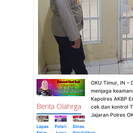
OKU Timur, IN –
menjaga keamana
Kapolres AKBP Er
Berita Olahrga
cek dan kontrol 
Jajaran Polres O
Lapas
Polsri
Dinas
Kelas
Juara
Pendidikan