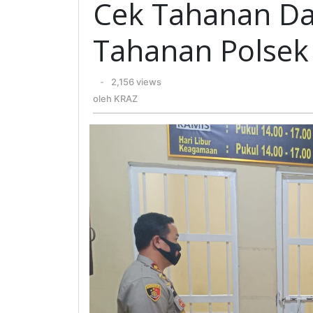
Cek Tahanan Da
Kelaya
Ruang
Tahanan Polsek
Tahana
Polsek
oleh
-
2,156 views
Di
KRAZ
oleh
KRAZ
OKU
Timur