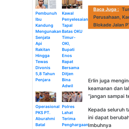
Baca Juga :
Tun
Pembunuh
Kawal
Perusahaan, Kad
Ibu
Penyelesaian
Blokade Jalan 
Kandung
Tapal
Mengunakan
Batas OKU
Senjata
Timur-
Api
OKI,
Rakitan
Bupati
Hingga
Enos
Tewas
Rapat
Divonis
Bersama
5,8 Tahun
Ditjen
Penjara
Bina
Erlin juga mengi
Adwil
keamanan dan la
“jangan sampai te
Operasional
Polres
Kepada seluruh t
PKS PT.
Lahat
ini dapat beruba
Aburahmi
Terima
Batal
Penghargaan
Imbuhnya