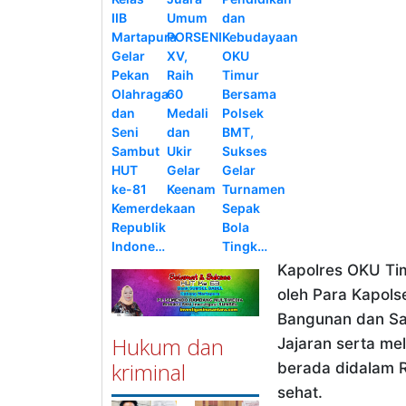
IIB
Umum
dan
Martapura
PORSENI
Kebudayaan
Gelar
XV,
OKU
Pekan
Raih
Timur
Olahraga
60
Bersama
dan
Medali
Polsek
Seni
dan
BMT,
Sambut
Ukir
Sukses
HUT
Gelar
Gelar
ke-81
Keenam
Turnamen
Kemerdekaan
Sepak
Republik
Bola
Indone…
Tingk…
Kapolres OKU Tim
oleh Para Kapol
Bangunan dan Sa
Hukum dan
Jajaran serta me
kriminal
berada didalam R
sehat.