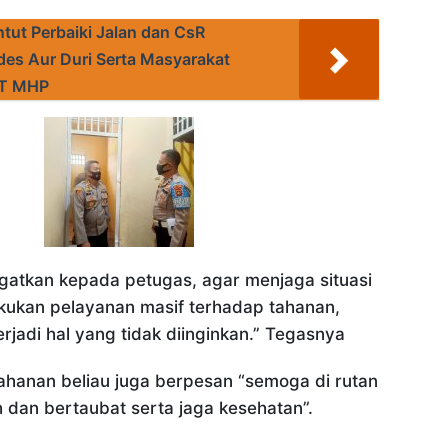
tut Perbaiki Jalan dan CsR
es Aur Duri Serta Masyarakat
PT MHP
ngatkan kepada petugas, agar menjaga situasi
kukan pelayanan masif terhadap tahanan,
rjadi hal yang tidak diinginkan.” Tegasnya
ahanan beliau juga berpesan “semoga di rutan
h dan bertaubat serta jaga kesehatan”.