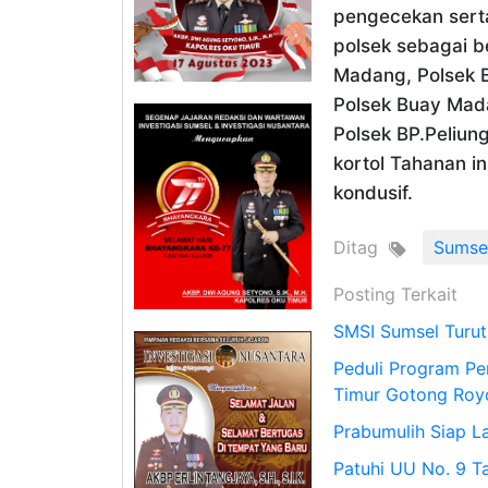
pengecekan serta
polsek sebagai b
Madang, Polsek Bel
Polsek Buay Mada
Polsek BP.Peliun
kortol Tahanan in
kondusif.
Ditag
Sumse
Posting Terkait
SMSI Sumsel Turut
Peduli Program Pe
Timur Gotong Roy
Prabumulih Siap 
Patuhi UU No. 9 T