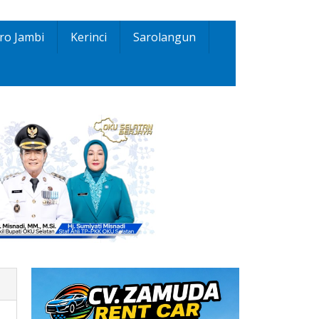
ro Jambi
Kerinci
Sarolangun