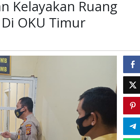
n Kelayakan Ruang
kan
 Di OKU Timur
n