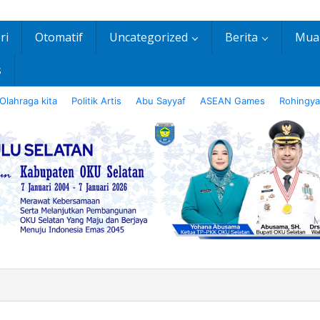
ri
Otomatif
Uncategorized
Berita
Mua
s
Olahraga kita
Politik Artis
Abu Sayyaf
ASEAN Games
Rohingya
n