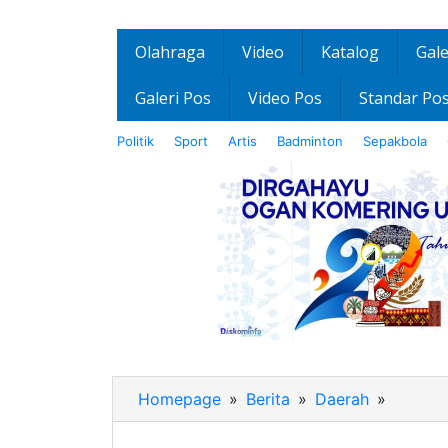
Olahraga
Video
Katalog
Gale
Galeri Pos
Video Pos
Standar Po
Politik
Sport
Artis
Badminton
Sepakbola
Homepage
»
Berita
»
Daerah
»
Ketua
TP
PKK