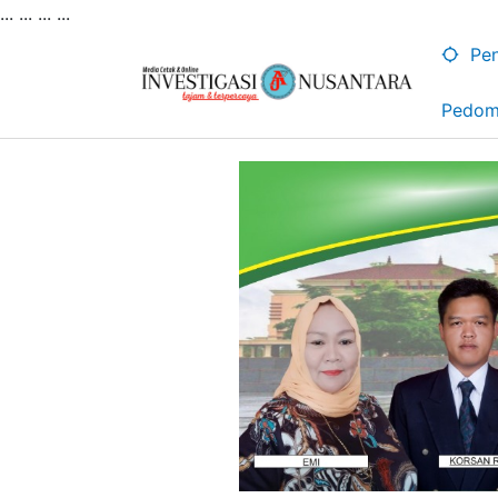
... ...
...
...
Lewati
ke
Pen
konten
Pedom