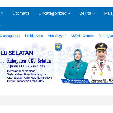
ri
Otomatif
Uncategorized
Berita
Mua
s
Olahraga kita
Politik Artis
Abu Sayyaf
ASEAN Games
Rohingya