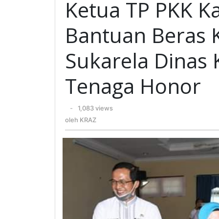
Ketua TP PKK K
Kab
Lahat
Bantuan Beras 
Penyalu
Bantua
Sukarela Dinas
Beras
Kepada
Tenaga Honor
Tenaga
Sukarel
Dinas
oleh
-
1,083 views
Keseha
KRAZ
oleh
KRAZ
Maupu
Tenaga
Honor