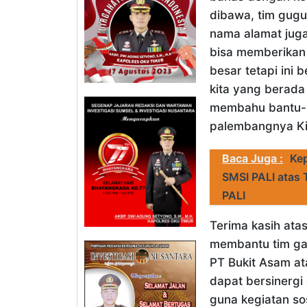
dibawa, tim gugu
nama alamat juga 
bisa memberikan 
besar tetapi ini
kita yang berada 
membahu bantu-m
palembangnya Ki
Baca Juga :
Kep
SMSI PALI atas
PALI
Terima kasih ata
membantu tim gar
PT Bukit Asam a
dapat bersinerg
guna kegiatan so