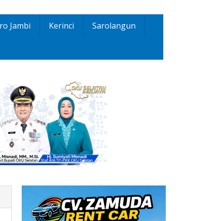
ro Jambi
Kerinci
Sarolangun