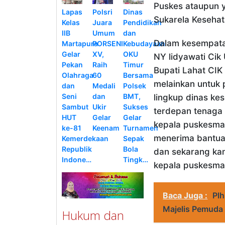
Puskes ataupun 
Lapas
Polsri
Dinas
Sukarela Keseha
Kelas
Juara
Pendidikan
IIB
Umum
dan
Dalam kesempatan
Martapura
PORSENI
Kebudayaan
Gelar
XV,
OKU
NY lidyawati Cik
Pekan
Raih
Timur
Bupati Lahat CIK
Olahraga
60
Bersama
melainkan untuk 
dan
Medali
Polsek
Seni
dan
BMT,
lingkup dinas ke
Sambut
Ukir
Sukses
terdepan tenaga
HUT
Gelar
Gelar
kepala puskesmas
ke-81
Keenam
Turnamen
menerima bantuan
Kemerdekaan
Sepak
Republik
Bola
dan sekarang ka
Indone…
Tingk…
kepala puskesmas
Baca Juga :
Plh
Majelis Pemuda 
Hukum dan