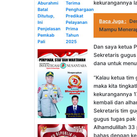
kekurangannya l
Aburahmi
Terima
Batal
Penghargaan
Ditutup,
Predikat
Baca Juga :
De
Ini
Pelayanan
Penjelasan
Prima
Mampu Menera
Pemkab
Tahun
Pali
2025
Dan saya ketua P
Sekretaris gugus
dana untuk menu
“Kalau ketua tim
maka kita tingka
kekurangannya 1
kembali dan alha
Sekretaris tim gu
gugus tugas pak 
Alhamdulillah 33
bahas dengan ke