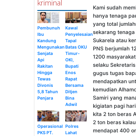
kriminal
Kami sudah memb
hanya tenaga pau
yang total juml
Pembunuh
Kawal
sekarang tenaga
Ibu
Penyelesaian
Sukarela atau k
Kandung
Tapal
Mengunakan
Batas OKU
PNS berjumlah 12
Senjata
Timur-
1200 masyarakat 
Api
OKI,
selaku Sekretari
Rakitan
Bupati
Hingga
Enos
gugus tugas bapa
Tewas
Rapat
mendapatkan unt
Divonis
Bersama
kemudian Alhamd
5,8 Tahun
Ditjen
Samiri yang man
Penjara
Bina
Adwil
kigiatan pagi ha
kita 2 ton beras 
2 ton beras kala
Operasional
Polres
mendapat 400 or
PKS PT.
Lahat