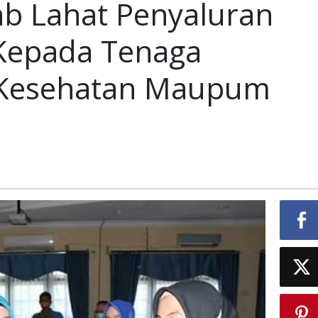
ab Lahat Penyaluran
Kepada Tenaga
ran
n
 Kesehatan Maupum
a
tan
m