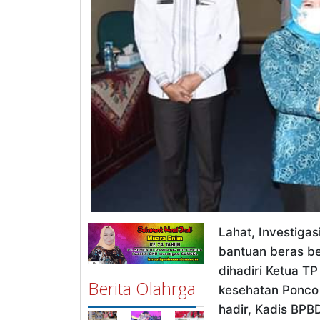
Lahat, Investiga
bantuan beras be
dihadiri Ketua T
Berita Olahrga
kesehatan Ponco
hadir, Kadis BPBD