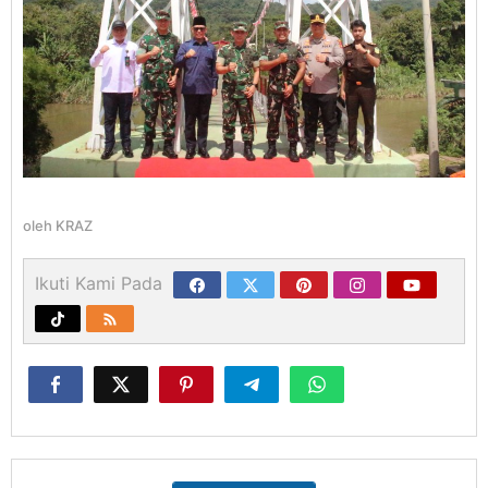
oleh
KRAZ
Ikuti Kami Pada