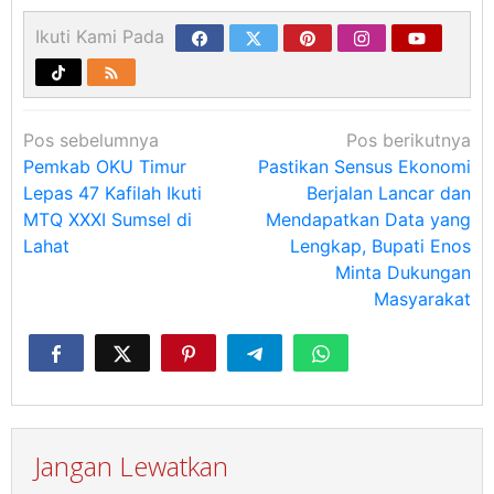
Ikuti Kami Pada
Navigasi
Pos sebelumnya
Pos berikutnya
pos
Pemkab OKU Timur
Pastikan Sensus Ekonomi
Lepas 47 Kafilah Ikuti
Berjalan Lancar dan
MTQ XXXI Sumsel di
Mendapatkan Data yang
Lahat
Lengkap, Bupati Enos
Minta Dukungan
Masyarakat
Jangan Lewatkan