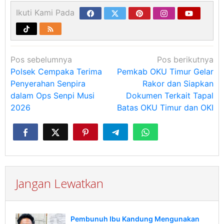
Ikuti Kami Pada
Navigasi
Pos sebelumnya
Pos berikutnya
pos
Polsek Cempaka Terima
Pemkab OKU Timur Gelar
Penyerahan Senpira
Rakor dan Siapkan
dalam Ops Senpi Musi
Dokumen Terkait Tapal
2026
Batas OKU Timur dan OKI
Jangan Lewatkan
Pembunuh Ibu Kandung Mengunakan