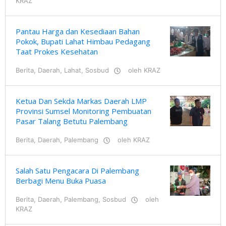
KRAZ
Pantau Harga dan Kesediaan Bahan
Pokok, Bupati Lahat Himbau Pedagang
Taat Prokes Kesehatan
Berita
,
Daerah
,
Lahat
,
Sosbud
oleh
KRAZ
Ketua Dan Sekda Markas Daerah LMP
Provinsi Sumsel Monitoring Pembuatan
Pasar Talang Betutu Palembang
Berita
,
Daerah
,
Palembang
oleh
KRAZ
Salah Satu Pengacara Di Palembang
Berbagi Menu Buka Puasa
Berita
,
Daerah
,
Palembang
,
Sosbud
oleh
KRAZ