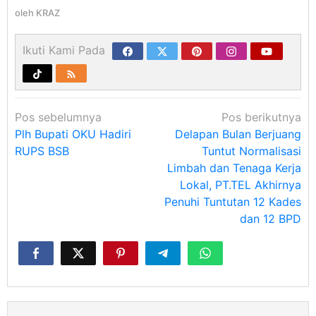
oleh
KRAZ
Ikuti Kami Pada
Navigasi
Pos sebelumnya
Pos berikutnya
pos
Plh Bupati OKU Hadiri
Delapan Bulan Berjuang
RUPS BSB
Tuntut Normalisasi
Limbah dan Tenaga Kerja
Lokal, PT.TEL Akhirnya
Penuhi Tuntutan 12 Kades
dan 12 BPD