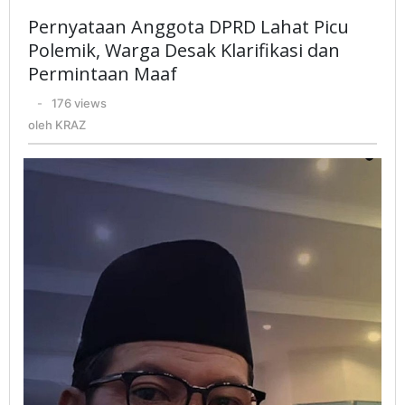
DPRD
Pernyataan Anggota DPRD Lahat Picu
Lahat
Polemik, Warga Desak Klarifikasi dan
Picu
Permintaan Maaf
Polemik,
oleh
-
176 views
Warga
KRAZ
oleh
KRAZ
Desak
Klarifikasi
dan
Permintaan
Maaf