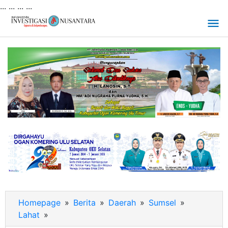
... ...
...
...
Lewati
ke
konten
Homepage
»
Berita
»
Daerah
»
Sumsel
»
Lahat
»
Pernyataan
Anggota