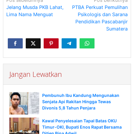
Navigasi
Pos sebelumnya
Pos berikutnya
Jelang Musda PKB Lahat,
PTBA Perkuat Pemulihan
pos
Lima Nama Menguat
Psikologis dan Sarana
Pendidikan Pascabanjir
Sumatera
Jangan Lewatkan
Pembunuh Ibu Kandung Mengunakan
Senjata Api Rakitan Hingga Tewas
Divonis 5,8 Tahun Penjara
Kawal Penyelesaian Tapal Batas OKU
Timur-OKI, Bupati Enos Rapat Bersama
Ditjen Bina Adwil