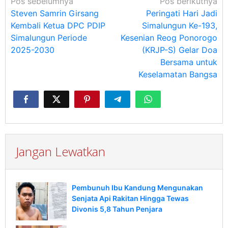
Navigasi
Pos sebelumnya
Pos berikutnya
Steven Samrin Girsang
Peringati Hari Jadi
pos
Kembali Ketua DPC PDIP
Simalungun Ke-193,
Simalungun Periode
Kesenian Reog Ponorogo
2025-2030
(KRJP-S) Gelar Doa
Bersama untuk
Keselamatan Bangsa
Jangan Lewatkan
Pembunuh Ibu Kandung Mengunakan
Senjata Api Rakitan Hingga Tewas
Divonis 5,8 Tahun Penjara