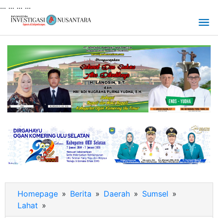
... ...
...
...
Lewati
ke
konten
Homepage
»
Berita
»
Daerah
»
Sumsel
»
Lahat
»
Muscab
Partai