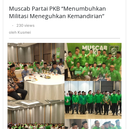
PKB
Muscab Partai PKB “Menumbuhkan
"Menumbuhkan
Militasi Meneguhkan Kemandirian”
Militasi
oleh
-
230 views
Meneguhkan
Kusmei
oleh
Kusmei
Kemandirian"