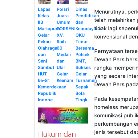
Lapas
Polsri
Dinas
Menurutnya, perk
Kelas
Juara
Pendidikan
telah melahirkan
IIB
Umum
dan
tidak lagi sepe
Martapura
PORSENI
Kebudayaan
Gelar
XV,
OKU
konvensional deng
Pekan
Raih
Timur
Olahraga
60
Bersama
Pernyataan terse
dan
Medali
Polsek
Dewan Pers bers
Seni
dan
BMT,
Sambut
Ukir
Sukses
rangka memperin
HUT
Gelar
Gelar
yang secara inter
ke-81
Keenam
Turnamen
Dewan Pers pada 
Kemerdekaan
Sepak
Republik
Bola
Pada kesempatan 
Indone…
Tingk…
homeless merupak
komunikasi publik
perkembangan era
Hukum dan
jenis tersebut da