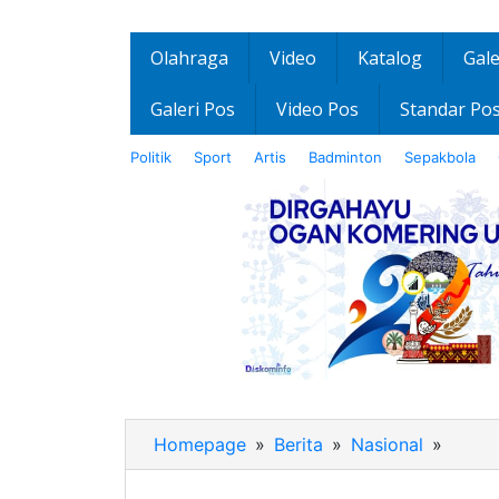
Olahraga
Video
Katalog
Gale
Galeri Pos
Video Pos
Standar Po
Politik
Sport
Artis
Badminton
Sepakbola
Homepage
»
Berita
»
Nasional
»
Media
“Home
vs