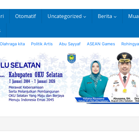
ri
Otomatif
Uncategorized
Berita
Mua
s
Olahraga kita
Politik Artis
Abu Sayyaf
ASEAN Games
Rohingya
less”