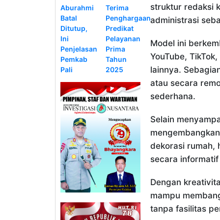
struktur redaksi
Aburahmi
Terima
Batal
Penghargaan
administrasi se
Ditutup,
Predikat
Ini
Pelayanan
Model ini berkemb
Penjelasan
Prima
YouTube, TikTok,
Pemkab
Tahun
lainnya. Sebagia
Pali
2025
atau secara remo
sederhana.
Selain menyampai
mengembangkan k
dekorasi rumah, 
secara informati
Dengan kreativit
mampu membangun
tanpa fasilitas 