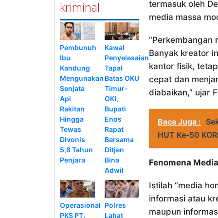
kriminal
termasuk oleh De
media massa mo
“Perkembangan me
Pembunuh
Kawal
Banyak kreator i
Ibu
Penyelesaian
kantor fisik, te
Kandung
Tapal
Mengunakan
Batas OKU
cepat dan menjan
Senjata
Timur-
diabaikan,” ujar 
Api
OKI,
Rakitan
Bupati
Hingga
Enos
Baca Juga :
Se
Tewas
Rapat
HUT Ke-50 KORP
Divonis
Bersama
5,8 Tahun
Ditjen
Penjara
Bina
Fenomena Media
Adwil
Istilah “media h
informasi atau kr
Operasional
Polres
maupun informasi
PKS PT.
Lahat