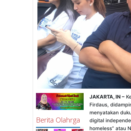
JAKARTA, IN –
Ke
Firdaus, didampi
menyatakan duk
Berita Olahrga
digital independ
homeless” atau N