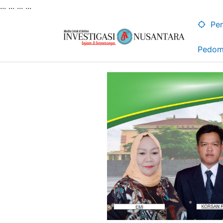
... ...
...
...
Lewati
ke
Pen
konten
Pedom