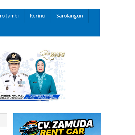
ro Jambi
Kerinci
Sarolangun