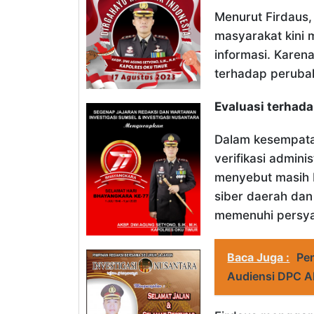
Menurut Firdaus
masyarakat kini 
informasi. Karena 
terhadap peruba
Evaluasi terhada
Dalam kesempatan
verifikasi admini
menyebut masih 
siber daerah dan
memenuhi persyar
Baca Juga :
Pe
Audiensi DPC 