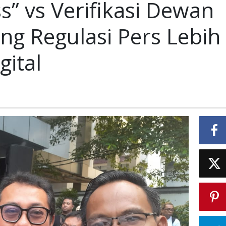
” vs Verifikasi Dewan
kasi
n
ng Regulasi Pers Lebih
gital
g
si
f
l