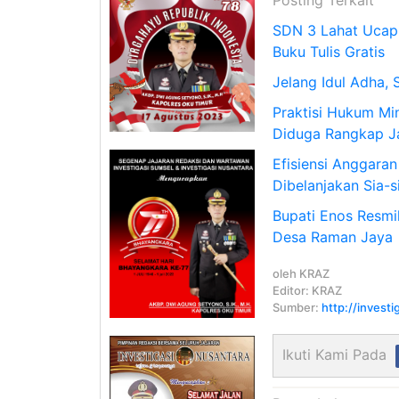
Posting Terkait
SDN 3 Lahat Ucapk
Buku Tulis Gratis
Jelang Idul Adha,
Praktisi Hukum Mi
Diduga Rangkap Ja
Efisiensi Anggaran
Dibelanjakan Sia-s
Bupati Enos Resmi
Desa Raman Jaya
oleh
KRAZ
Editor: KRAZ
Sumber:
http://invest
Ikuti Kami Pada