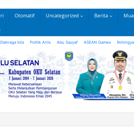
ri
Otomatif
Uncategorized
Berita
Mua
s
Olahraga kita
Politik Artis
Abu Sayyaf
ASEAN Games
Rohingya
NTO,
.,MBA