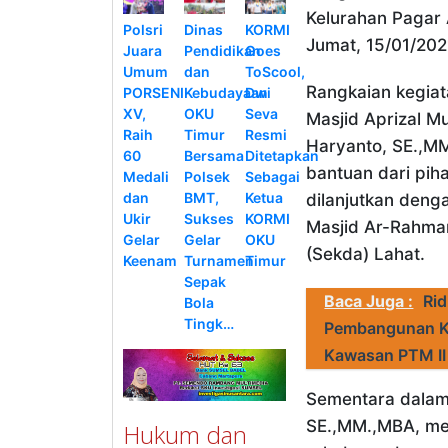
Kelurahan Pagar
Polsri
Dinas
KORMI
Jumat, 15/01/202
Juara
Pendidikan
Goes
Umum
dan
ToScool,
Rangkaian kegiat
PORSENI
Kebudayaan
Dwi
XV,
OKU
Seva
Masjid Aprizal M
Raih
Timur
Resmi
Haryanto, SE.,MM
60
Bersama
Ditetapkan
bantuan dari pi
Medali
Polsek
Sebagai
dan
BMT,
Ketua
dilanjutkan deng
Ukir
Sukses
KORMI
Masjid Ar-Rahman
Gelar
Gelar
OKU
(Sekda) Lahat.
Keenam
Turnamen
Timur
Sepak
Baca Juga :
Ri
Bola
Tingk…
Pembangunan Ka
Kawasan PTM II
Sementara dalam 
SE.,MM.,MBA, me
Hukum dan