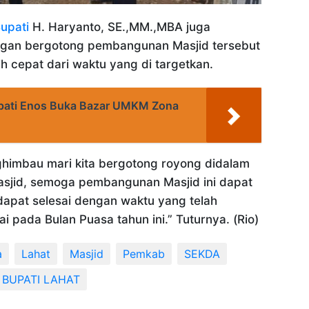
Bupati
H. Haryanto, SE.,MM.,MBA juga
an bergotong pembangunan Masjid tersebut
ih cepat dari waktu yang di targetkan.
pati Enos Buka Bazar UMKM Zona
ghimbau mari kita bergotong royong didalam
jid, semoga pembangunan Masjid ini dapat
dapat selesai dengan waktu yang telah
ai pada Bulan Puasa tahun ini.” Tuturnya. (Rio)
a
Lahat
Masjid
Pemkab
SEKDA
 BUPATI LAHAT