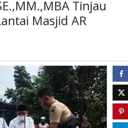
E.,MM.,MBA Tinjau
gunan
ntai Masjid AR
N