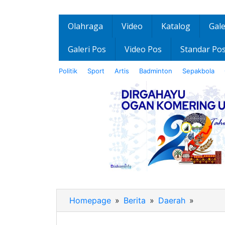
Olahraga
Video
Katalog
Gale
Galeri Pos
Video Pos
Standar Po
Politik
Sport
Artis
Badminton
Sepakbola
Homepage
»
Berita
»
Daerah
»
H.
HARYA
SE.,MM