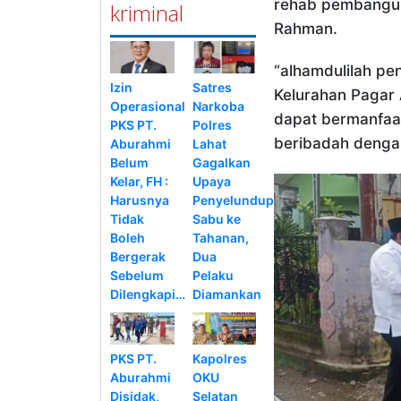
rehab pembangun
kriminal
Rahman.
“alhamdulilah p
Izin
Satres
Kelurahan Pagar
Operasional
Narkoba
dapat bermanfaa
PKS PT.
Polres
beribadah denga
Aburahmi
Lahat
Belum
Gagalkan
Kelar, FH :
Upaya
Harusnya
Penyelundupan
Tidak
Sabu ke
Boleh
Tahanan,
Bergerak
Dua
Sebelum
Pelaku
Dilengkapi…
Diamankan
PKS PT.
Kapolres
Aburahmi
OKU
Disidak,
Selatan