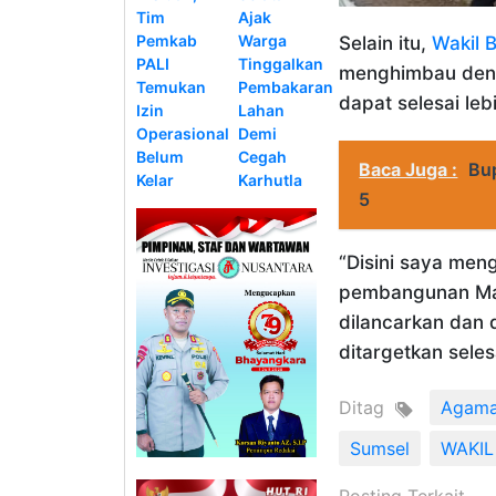
Tim
Ajak
Pemkab
Warga
Selain itu,
Wakil 
PALI
Tinggalkan
menghimbau deng
Temukan
Pembakaran
dapat selesai leb
Izin
Lahan
Operasional
Demi
Belum
Cegah
Baca Juga :
Bu
Kelar
Karhutla
5
“Disini saya men
pembangunan Mas
dilancarkan dan 
ditargetkan seles
Ditag
Agam
Sumsel
WAKIL