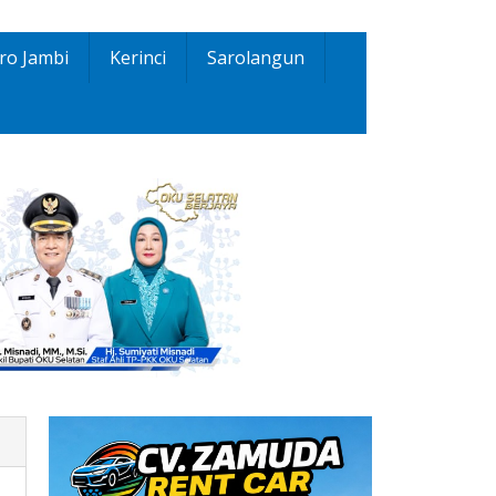
ro Jambi
Kerinci
Sarolangun