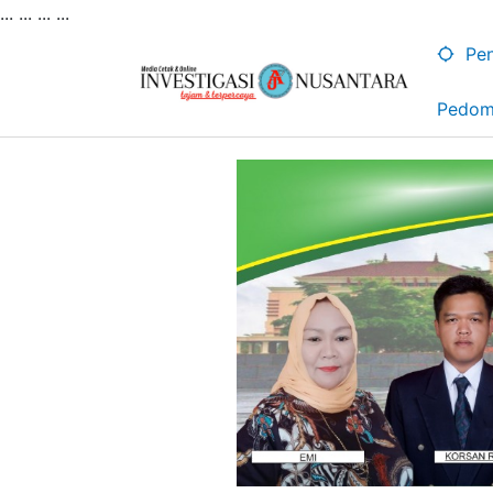
... ...
...
...
Lewati
ke
Pen
konten
Pedom