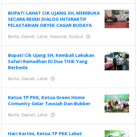
BUPATI LAHAT CIK UJANG SH, MEMBUKA
SECARA RESMI DIALOG INTERAKTIF
PELASTARIAN OBYEK CAGAR BUDAYA
Berita
,
Daerah
,
Lahat
,
Nasional
,
Sosbud
oleh
KRAZ
Bupati Cik Ujang SH, Kembali Lakukan
Safari Ramadhan Di Dua Titik Yang
Berbeda
Berita
,
Daerah
,
Lahat
oleh
KRAZ
Ketua TP PKK, Ketua Green Home
Comunity Gelar Tausiah Dan Bukber
Berita
,
Daerah
,
Lahat
oleh
KRAZ
Hari Kartini, Ketua TP PKK Lahat