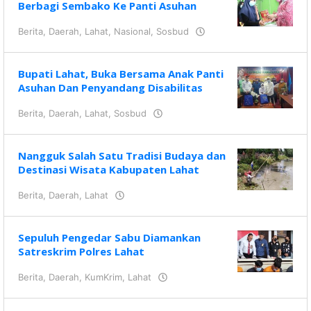
Berbagi Sembako Ke Panti Asuhan
Berita
,
Daerah
,
Lahat
,
Nasional
,
Sosbud
oleh
KRAZ
Bupati Lahat, Buka Bersama Anak Panti
Asuhan Dan Penyandang Disabilitas
Berita
,
Daerah
,
Lahat
,
Sosbud
oleh
KRAZ
Nangguk Salah Satu Tradisi Budaya dan
Destinasi Wisata Kabupaten Lahat
Berita
,
Daerah
,
Lahat
oleh
KRAZ
Sepuluh Pengedar Sabu Diamankan
Satreskrim Polres Lahat
Berita
,
Daerah
,
KumKrim
,
Lahat
oleh
KRAZ