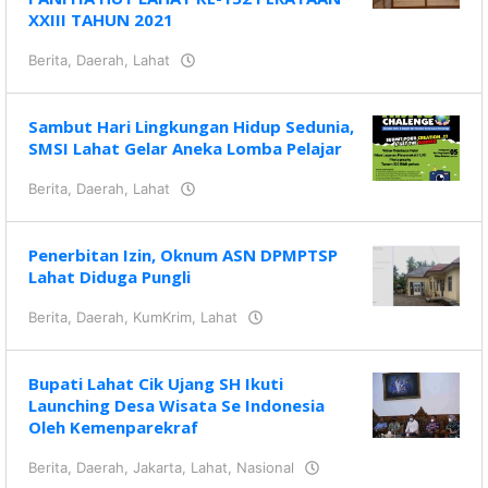
XXIII TAHUN 2021
Berita
,
Daerah
,
Lahat
oleh
KRAZ
Sambut Hari Lingkungan Hidup Sedunia,
SMSI Lahat Gelar Aneka Lomba Pelajar
Berita
,
Daerah
,
Lahat
oleh
KRAZ
Penerbitan Izin, Oknum ASN DPMPTSP
Lahat Diduga Pungli
Berita
,
Daerah
,
KumKrim
,
Lahat
oleh
KRAZ
Bupati Lahat Cik Ujang SH Ikuti
Launching Desa Wisata Se Indonesia
Oleh Kemenparekraf
Berita
,
Daerah
,
Jakarta
,
Lahat
,
Nasional
oleh
KRAZ