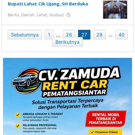
Bupati Lahat Cik Ujang, SH Berduka
Berita
,
Daerah
,
Lahat
,
Sosbud
oleh
KRAZ
Sebelumnya
1
…
26
27
28
…
40
Berikutnya