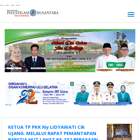
... ...
...
...
Lewati
ke
konten
KETUA TP PKK Ny LIDYAWATI Cik
UJANG. MELALUI RAPAT PEMANTAPAN
PANITIA HUT LAHAT KE-152 PERAYAAN