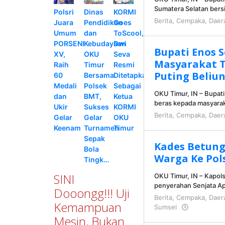
Sumatera Selatan bers
Polsri
Dinas
KORMI
Berita
,
Cempaka
,
Daer
Juara
Pendidikan
Goes
Umum
dan
ToScool,
PORSENI
Kebudayaan
Dwi
Bupati Enos 
XV,
OKU
Seva
Masyarakat 
Raih
Timur
Resmi
Puting Beliu
60
Bersama
Ditetapkan
Medali
Polsek
Sebagai
OKU Timur, IN – Bupati
dan
BMT,
Ketua
beras kepada masyara
Ukir
Sukses
KORMI
Berita
,
Cempaka
,
Daer
Gelar
Gelar
OKU
Keenam
Turnamen
Timur
Sepak
Kades Betung
Bola
Warga Ke Po
Tingk…
SINI
OKU Timur, IN – Kapo
penyerahan Senjata Api
Dooongg!!! Uji
Berita
,
Cempaka
,
Daer
Kemampuan
Sumsel
oleh
KRAZ
Mesin, Bukan