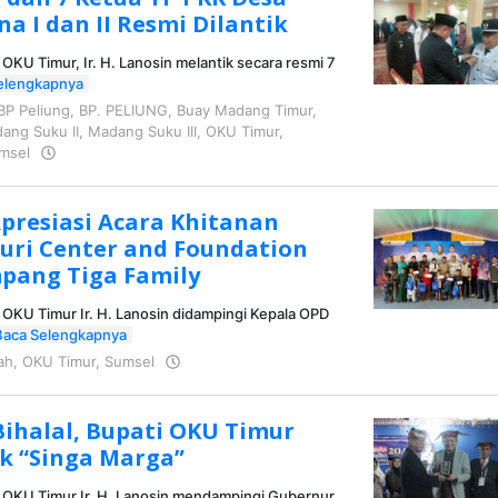
na I dan II Resmi Dilantik
 OKU Timur, Ir. H. Lanosin melantik secara resmi 7
elengkapnya
BP Peliung
,
BP. PELIUNG
,
Buay Madang Timur
,
ang Suku II
,
Madang Suku III
,
OKU Timur
,
msel
oleh
KRAZ
Apresiasi Acara Khitanan
uri Center and Foundation
pang Tiga Family
 OKU Timur Ir. H. Lanosin didampingi Kepala OPD
Baca Selengkapnya
ah
,
OKU Timur
,
Sumsel
oleh
KRAZ
Bihalal, Bupati OKU Timur
uk “Singa Marga”
i OKU Timur Ir. H. Lanosin mendampingi Gubernur