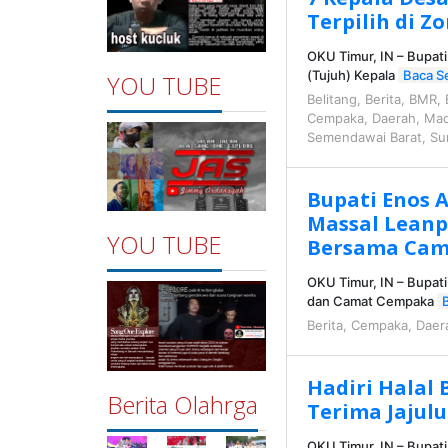
Cempaka
,
Terpilih di Zo
OKU
Timur
,
OKU Timur, IN – Bupati
Semendawai
(Tujuh) Kepala
Baca S
YOU TUBE
Barat
,
Semendawai
Belitang
,
Berita
,
BMR
,
Timur
,
Cempaka
,
Daerah
,
Mad
Sumsel
Semendawai Barat
,
Su
oleh
admin
Bupati Enos 
Massal Leanp
YOU TUBE
Bersama Cam
OKU Timur, IN – Bupati
dan Camat Cempaka
Berita
,
Cempaka
,
Daer
Hadiri Halal 
Berita Olahrga
Terima Jajul
OKU Timur, IN – Bupat