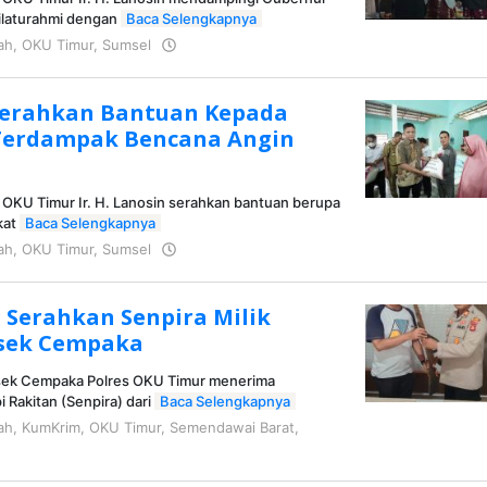
ilaturahmi dengan
Baca Selengkapnya
ah
,
OKU Timur
,
Sumsel
oleh
KRAZ
Serahkan Bantuan Kepada
Terdampak Bencana Angin
n
 OKU Timur Ir. H. Lanosin serahkan bantuan berupa
kat
Baca Selengkapnya
ah
,
OKU Timur
,
Sumsel
oleh
KRAZ
 Serahkan Senpira Milik
lsek Cempaka
lsek Cempaka Polres OKU Timur menerima
 Rakitan (Senpira) dari
Baca Selengkapnya
ah
,
KumKrim
,
OKU Timur
,
Semendawai Barat
,