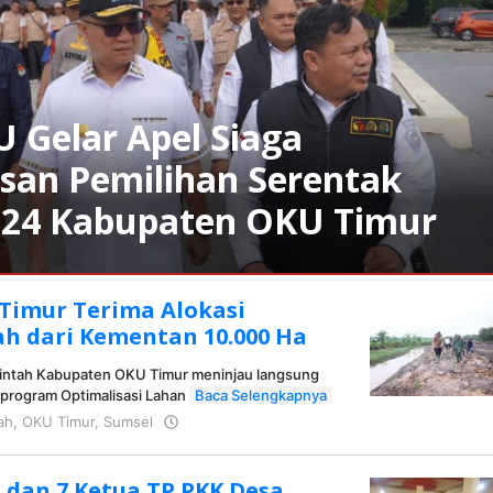
Gelar Apel Siaga
an Pemilihan Serentak
024 Kabupaten OKU Timur
imur Terima Alokasi
h dari Kementan 10.000 Ha
rintah Kabupaten OKU Timur meninjau langsung
 program Optimalisasi Lahan
Baca Selengkapnya
ah
,
OKU Timur
,
Sumsel
oleh
admin
 dan 7 Ketua TP PKK Desa