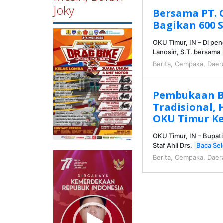
Joky
Bersama PT. 
Bagikan 600
OKU Timur, IN – Di pen
Lanosin, S.T. bersama
Berita
,
Cempaka
,
Daer
Pembukaan B
Tradisional,
OKU Timur Ke
OKU Timur, IN – Bupati
Staf Ahli Drs.
Baca Se
Pemutar
Berita
,
Cempaka
,
Daer
Video