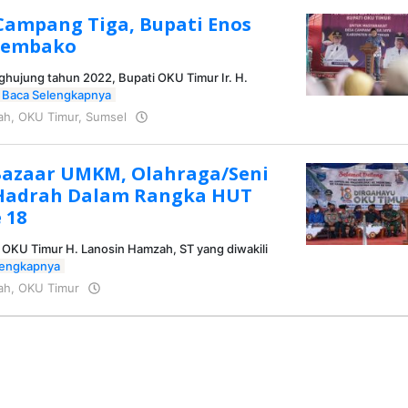
Campang Tiga, Bupati Enos
 Sembako
ghujung tahun 2022, Bupati OKU Timur Ir. H.
Baca Selengkapnya
ah
,
OKU Timur
,
Sumsel
oleh
KRAZ
azaar UMKM, Olahraga/Seni
 Hadrah Dalam Rangka HUT
 18
 OKU Timur H. Lanosin Hamzah, ST yang diwakili
lengkapnya
ah
,
OKU Timur
oleh
KRAZ