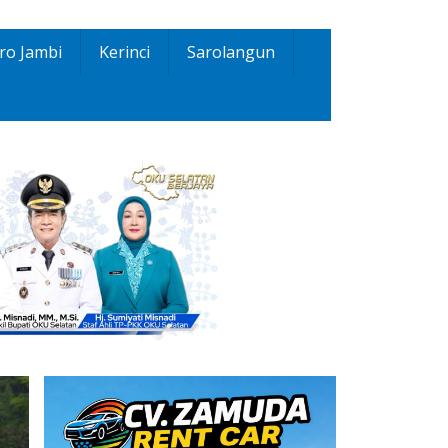
ro Jambi
Kerinci
Sarolangun