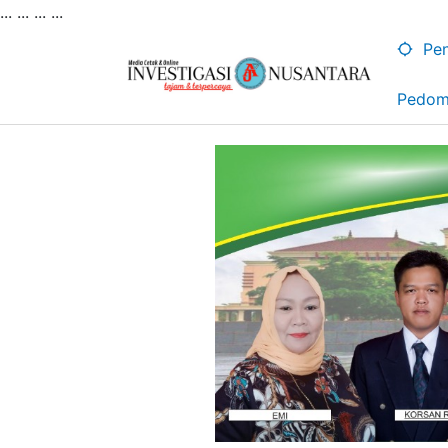
... ...
...
...
Lewati
ke
Pen
konten
Pedom