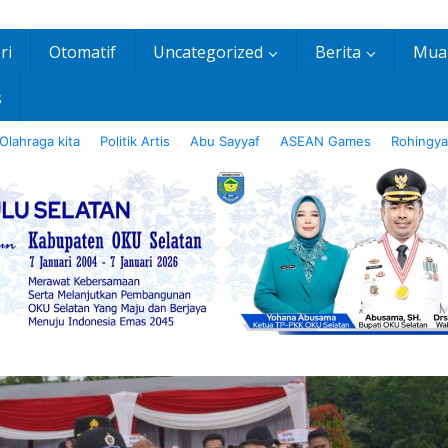
ri
Otomatif
Uncategorized
Berita
Mua
s
Olahraga kita
Politik Artis
Abu Sayyaf
ASEAN Games
Rohingya