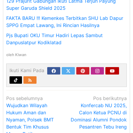
129 Prajurit Gabungan Ikuti Latma Terjun Payung
Super Garuda Shield 2025
FAKTA BARU !!! Kemenkes Terbitkan SHU Lab Dapur
SPPG Empat Lawang, Ini Rincian Hasilnya
Pjs Bupati OKU Timur Hadiri Lepas Sambut
Danpuslatpur Kodiklatad
oleh
Kiwan
Ikuti Kami Pada
Navigasi
Pos sebelumnya
Pos berikutnya
pos
Wujudkan Wilayah
Konfercab NU 2025,
Hukum Aman dan
Calon Ketua PCNU di
Nyaman, Polsek BMT
Dominasi Alumni Pondok
Bentuk Tim Khusus
Pesantren Tebu Ireng