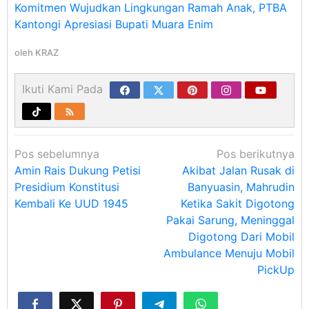
Komitmen Wujudkan Lingkungan Ramah Anak, PTBA
Kantongi Apresiasi Bupati Muara Enim
oleh
KRAZ
Ikuti Kami Pada
Navigasi
Pos sebelumnya
Pos berikutnya
pos
Amin Rais Dukung Petisi
Akibat Jalan Rusak di
Presidium Konstitusi
Banyuasin, Mahrudin
Kembali Ke UUD 1945
Ketika Sakit Digotong
Pakai Sarung, Meninggal
Digotong Dari Mobil
Ambulance Menuju Mobil
PickUp