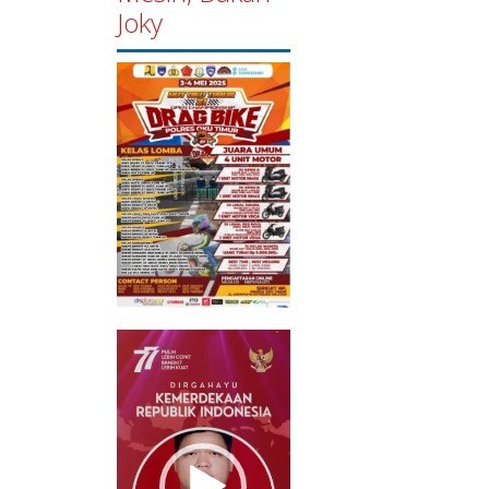
Joky
Pemutar
Video