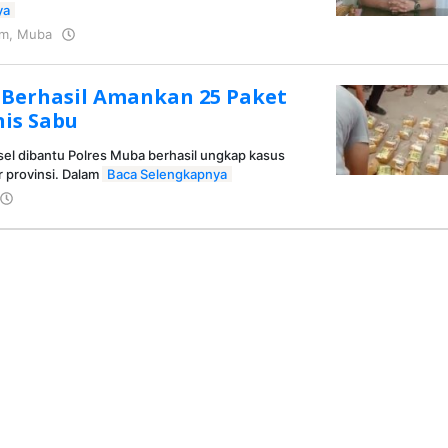
ya
im
,
Muba
oleh
KRAZ
 Berhasil Amankan 25 Paket
nis Sabu
el dibantu Polres Muba berhasil ungkap kasus
r provinsi. Dalam
Baca Selengkapnya
oleh
KRAZ