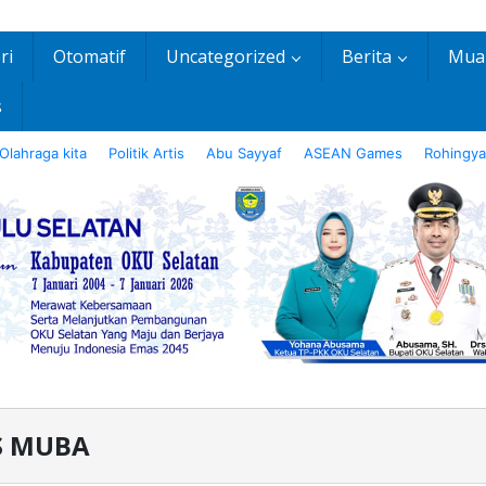
ri
Otomatif
Uncategorized
Berita
Mua
s
Olahraga kita
Politik Artis
Abu Sayyaf
ASEAN Games
Rohingya
S MUBA