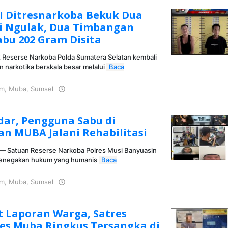
 I Ditresnarkoba Bekuk Dua
i Ngulak, Dua Timbangan
abu 202 Gram Disita
 Reserse Narkoba Polda Sumatera Selatan kembali
narkotika berskala besar melalui
Baca
im
,
Muba
,
Sumsel
oleh
KRAZ
ar, Pengguna Sabu di
an MUBA Jalani Rehabilitasi
 Satuan Reserse Narkoba Polres Musi Banyuasin
penegakan hukum yang humanis
Baca
im
,
Muba
,
Sumsel
oleh
KRAZ
t Laporan Warga, Satres
es Muba Ringkus Tersangka di