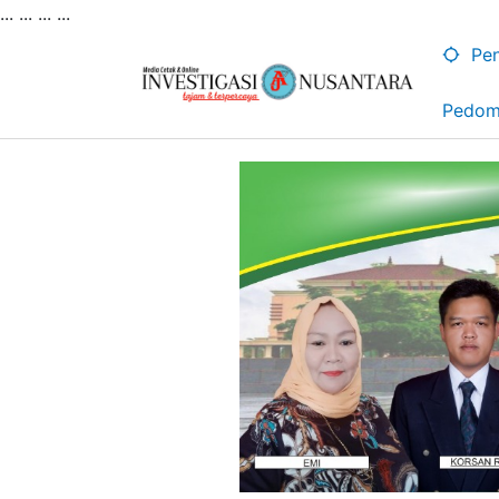
... ...
...
...
Lewati
ke
Pen
konten
Pedom