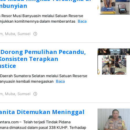
mbunyian
 Resor Musi Banyuasin melalui Satuan Reserse
unjukkan komitmennya dalam memberantas
Baca
im
,
Muba
,
Sumsel
oleh
KRAZ
 Dorong Pemulihan Pecandu,
Konsisten Terapkan
ustice
 Daerah Sumatera Selatan melalui Satuan Reserse
Banyuasin kembali menegaskan
Baca
im
,
Muba
,
Sumsel
oleh
KRAZ
anita Ditemukan Meninggal
tara.com – Telah terjadi Tindak Pidana
ana dimaksud dalam pasal 338 KUHP. Terhadap