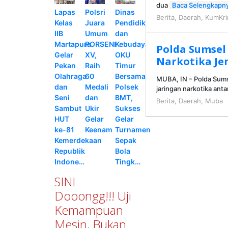
dua
Baca Selengkapn
Lapas
Polsri
Dinas
Berita
,
Daerah
,
KumKr
Kelas
Juara
Pendidikan
IIB
Umum
dan
Martapura
PORSENI
Kebudayaan
Polda Sumsel
Gelar
XV,
OKU
Narkotika Je
Pekan
Raih
Timur
Olahraga
60
Bersama
MUBA, IN – Polda Sums
dan
Medali
Polsek
jaringan narkotika anta
Seni
dan
BMT,
Berita
,
Daerah
,
Muba
Sambut
Ukir
Sukses
HUT
Gelar
Gelar
ke-81
Keenam
Turnamen
Kemerdekaan
Sepak
Republik
Bola
Indone…
Tingk…
SINI
Dooongg!!! Uji
Kemampuan
Mesin, Bukan