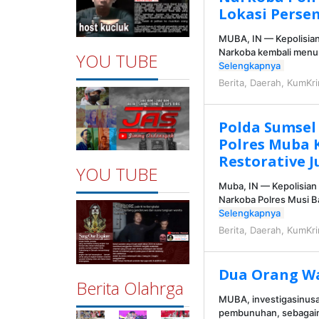
Lokasi Perse
MUBA, IN — Kepolisian
Narkoba kembali men
YOU TUBE
Selengkapnya
Berita
,
Daerah
,
KumKr
Polda Sumsel
Polres Muba 
Restorative J
YOU TUBE
Muba, IN — Kepolisian
Narkoba Polres Musi 
Selengkapnya
Berita
,
Daerah
,
KumKr
Dua Orang W
Berita Olahrga
MUBA, investigasinusan
pembunuhan, sebagaim