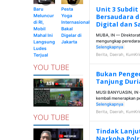
Unit 3 Subdit
Pesta
Baru
Bersaudara d
Yoga
Meluncur
Internasional
di RI,
Digital dan S
Bakal
Mobil
Digelar di
Mahal Ini
MUBA, IN — Direktorat
mengungkap peredaran 
Jakarta
Langsung
Selengkapnya
Ludes
Berita
,
Daerah
,
KumKr
Terjual
YOU TUBE
Bukan Penged
Tanjung Duri
MUSI BANYUASIN, IN —
kembali menerapkan 
Selengkapnya
Berita
,
Daerah
,
KumKr
YOU TUBE
Tindak Lanju
Narkoba Polr