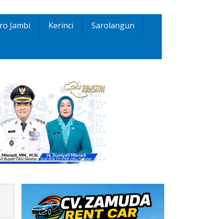
ro Jambi
Kerinci
Sarolangun