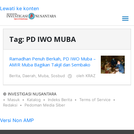
Lewati ke konten
Tag:
PD IWO MUBA
Ramadhan Penuh Berkah, PD IWO Muba –
AMIR Muba Bagikan Takjil dan Sembako
Berita
,
Daerah
,
Muba
,
Sosbud
oleh
KRAZ
© INVESTIGASI NUSANTARA
Masuk
Katalog
Indeks Berita
Terms of Service
Redaksi
Pedoman Media Siber
Versi Non AMP