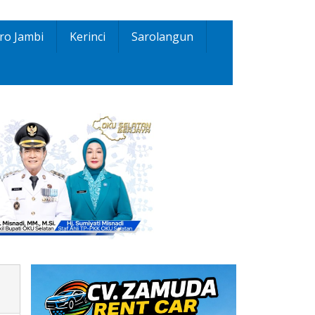
ro Jambi
Kerinci
Sarolangun