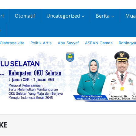
ri
Otomatif
Uncategorized
Berita
Mua
s
Olahraga kita
Politik Artis
Abu Sayyaf
ASEAN Games
Rohingya
KE