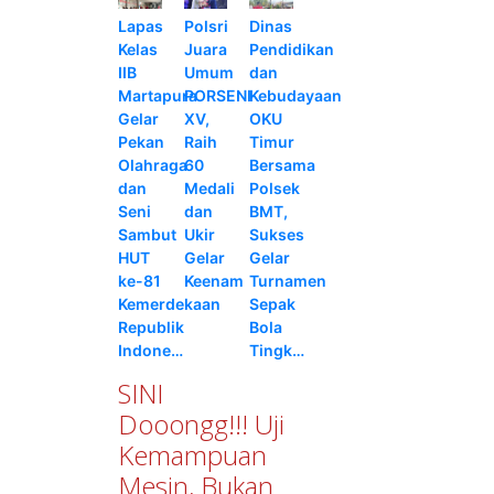
Lapas
Polsri
Dinas
Kelas
Juara
Pendidikan
IIB
Umum
dan
Martapura
PORSENI
Kebudayaan
Gelar
XV,
OKU
Pekan
Raih
Timur
Olahraga
60
Bersama
dan
Medali
Polsek
Seni
dan
BMT,
Sambut
Ukir
Sukses
HUT
Gelar
Gelar
ke-81
Keenam
Turnamen
Kemerdekaan
Sepak
Republik
Bola
Indone…
Tingk…
SINI
Dooongg!!! Uji
Kemampuan
Mesin, Bukan