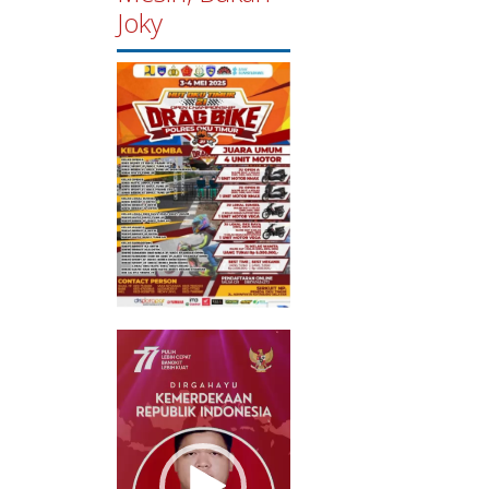
Joky
Pemutar
Video