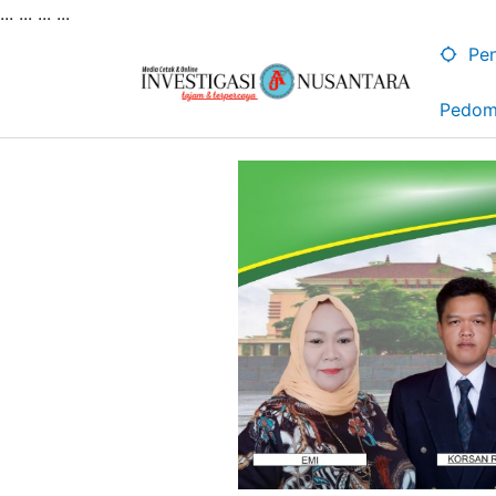
... ...
...
...
Lewati
ke
Pen
konten
Pedom