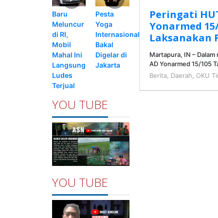
Peringati HU
Pesta
Baru
Yonarmed 15/
Yoga
Meluncur
Internasional
di RI,
Laksanakan F
Bakal
Mobil
Digelar di
Mahal Ini
Martapura, IN – Dalam
AD Yonarmed 15/105 Ta
Jakarta
Langsung
Ludes
Berita
,
Daerah
,
OKU Ti
Terjual
YOU TUBE
YOU TUBE