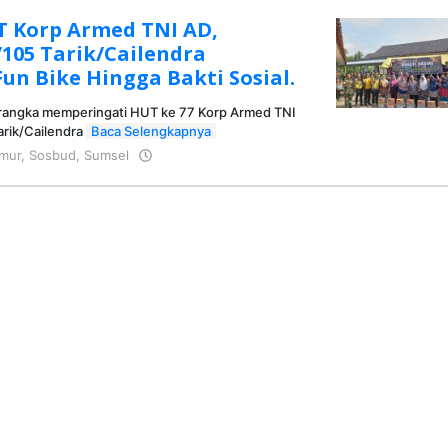
T Korp Armed TNI AD,
105 Tarik/Cailendra
un Bike Hingga Bakti Sosial.
 rangka memperingati HUT ke 77 Korp Armed TNI
rik/Cailendra
Baca Selengkapnya
mur
,
Sosbud
,
Sumsel
oleh
KRAZ