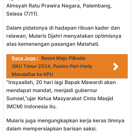
Almsyah Ratu Prawira Negara, Palembang,
Selasa (7/11).
Dalam pidatonya di hadapan ribuan kader dan
relawan, Mularis Djahri menyatakan optimisnya
atas kemenangan pasangan Matahati.
Baca Juga :
Resmi Maju Pilkada
OKU Timur 2024, Paslon Feri-Herly
Mendaftar ke KPU
“Insyaallah, 20 hari lagi Bapak Mawardi akan
mendapat mandat, menjadi gubernur
Sumsel,”ujar Ketua Masyarakat Cinta Masjid
(MCM) Indonesia itu.
Mularis juga mengungkapkan kerja keras timnya
dalam mempersiapkan barisan saksi.