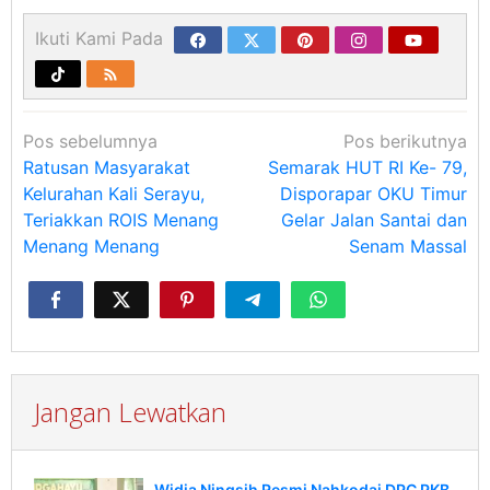
Ikuti Kami Pada
Navigasi
Pos sebelumnya
Pos berikutnya
pos
Ratusan Masyarakat
Semarak HUT RI Ke- 79,
Kelurahan Kali Serayu,
Disporapar OKU Timur
Teriakkan ROIS Menang
Gelar Jalan Santai dan
Menang Menang
Senam Massal
Jangan Lewatkan
Widia Ningsih Resmi Nahkodai DPC PKB