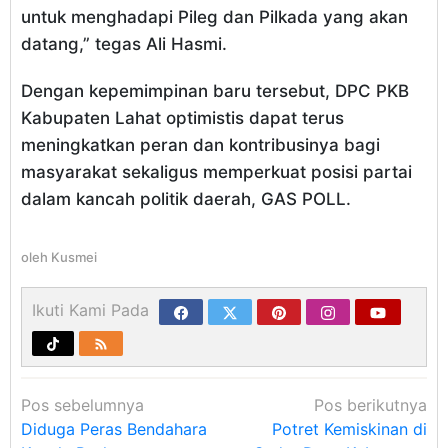
untuk menghadapi Pileg dan Pilkada yang akan
datang,” tegas Ali Hasmi.
Dengan kepemimpinan baru tersebut, DPC PKB
Kabupaten Lahat optimistis dapat terus
meningkatkan peran dan kontribusinya bagi
masyarakat sekaligus memperkuat posisi partai
dalam kancah politik daerah, GAS POLL.
oleh
Kusmei
Ikuti Kami Pada
Navigasi
Pos sebelumnya
Pos berikutnya
pos
Diduga Peras Bendahara
Potret Kemiskinan di