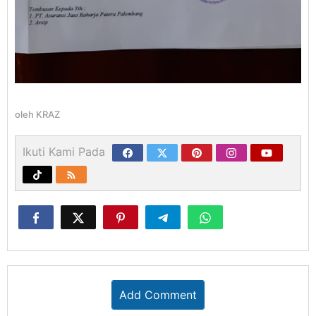
oleh
KRAZ
Ikuti Kami Pada
Add Comment