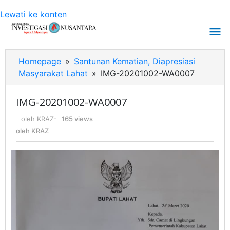
Lewati ke konten
Homepage
»
Santunan Kematian, Diapresiasi
Masyarakat Lahat
»
IMG-20201002-WA0007
IMG-20201002-WA0007
oleh
KRAZ
-
165 views
oleh
KRAZ