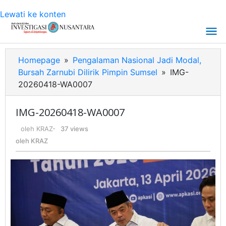
Lewati ke konten
Homepage
»
Pengalaman Nasional Jadi Modal,
Bursah Zarnubi Dilirik Pimpin Sumsel
»
IMG-
20260418-WA0007
IMG-20260418-WA0007
oleh
KRAZ
-
37 views
oleh
KRAZ