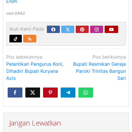
Enim
oleh
KRAZ
Ikuti Kami Pada
Navigasi
Pos sebelumnya
Pos berikutnya
pos
Pelantikan Pengurus Koni,
Bupati Resmikan Gereja
Dihadiri Bupati Kuryana
Paroki Trinitas Bangun
Azis
Sari
Jangan Lewatkan