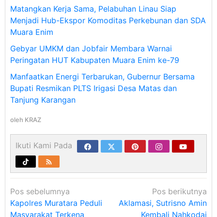
Matangkan Kerja Sama, Pelabuhan Linau Siap
Menjadi Hub-Ekspor Komoditas Perkebunan dan SDA
Muara Enim
Gebyar UMKM dan Jobfair Membara Warnai
Peringatan HUT Kabupaten Muara Enim ke-79
Manfaatkan Energi Terbarukan, Gubernur Bersama
Bupati Resmikan PLTS Irigasi Desa Matas dan
Tanjung Karangan
oleh
KRAZ
Ikuti Kami Pada
Navigasi
Pos sebelumnya
Pos berikutnya
pos
Kapolres Muratara Peduli
Aklamasi, Sutrisno Amin
Masyarakat Terkena
Kembali Nahkodai