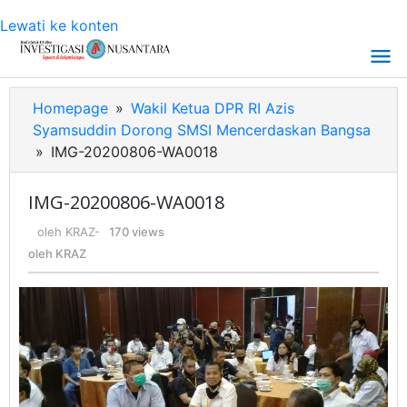
Lewati ke konten
Homepage
»
Wakil Ketua DPR RI Azis
Syamsuddin Dorong SMSI Mencerdaskan Bangsa
»
IMG-20200806-WA0018
IMG-20200806-WA0018
oleh
KRAZ
-
170 views
oleh
KRAZ