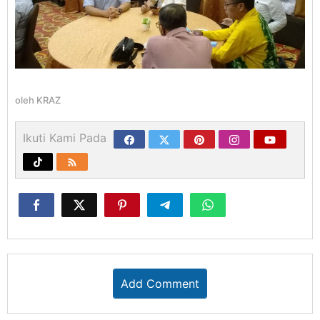
oleh
KRAZ
Ikuti Kami Pada
Add Comment