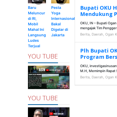
Bupati OKU 
Pesta
Baru
Mendukung Pr
Yoga
Meluncur
Internasional
di RI,
OKU, IN – Bupati Ogan
Bakal
Mobil
mengajak Tim Pengge
Digelar di
Mahal Ini
Berita
,
Daerah
,
Ogan K
Jakarta
Langsung
Ludes
Terjual
Plh Bupati O
YOU TUBE
Program Ber
OKU, investigasinusan
M.H, Memimpin Rapat 
Berita
,
Daerah
,
Ogan K
YOU TUBE