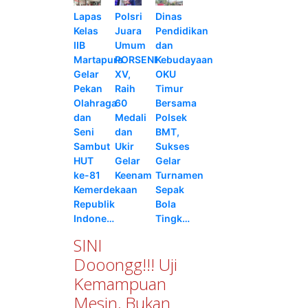
Lapas
Polsri
Dinas
Kelas
Juara
Pendidikan
IIB
Umum
dan
Martapura
PORSENI
Kebudayaan
Gelar
XV,
OKU
Pekan
Raih
Timur
Olahraga
60
Bersama
dan
Medali
Polsek
Seni
dan
BMT,
Sambut
Ukir
Sukses
HUT
Gelar
Gelar
ke-81
Keenam
Turnamen
Kemerdekaan
Sepak
Republik
Bola
Indone…
Tingk…
SINI
Dooongg!!! Uji
Kemampuan
Mesin, Bukan