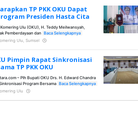
Harapkan TP PKK OKU Dapat
ogram Presiden Hasta Cita
 Komering Ulu (OKU), H. Teddy Meilwansyah,
rak Pemberdayaan dan
Baca Selengkapnya
omering Ulu
,
Sumsel
oleh
KRAZ
KU Pimpin Rapat Sinkronisasi
sama TP PKK OKU
tara.com – Plh Bupati OKU Drs. H. Edward Chandra
Sinkronisasi Program Bersama
Baca Selengkapnya
omering Ulu
oleh
KRAZ