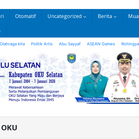
ri
Otomatif
Uncategorized
Berita
Mua
s
Olahraga kita
Politik Artis
Abu Sayyaf
ASEAN Games
Rohingya
 OKU