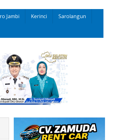
ro Jambi
Kerinci
Sarolangun