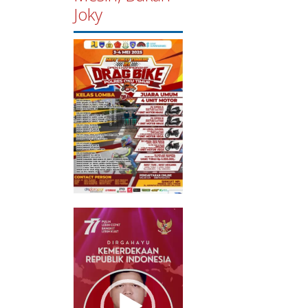
Joky
Pemutar
Video