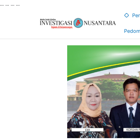
... ...
...
...
Lewati
ke
Pen
konten
Pedom