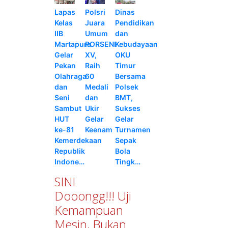
Lapas
Polsri
Dinas
Kelas
Juara
Pendidikan
IIB
Umum
dan
Martapura
PORSENI
Kebudayaan
Gelar
XV,
OKU
Pekan
Raih
Timur
Olahraga
60
Bersama
dan
Medali
Polsek
Seni
dan
BMT,
Sambut
Ukir
Sukses
HUT
Gelar
Gelar
ke-81
Keenam
Turnamen
Kemerdekaan
Sepak
Republik
Bola
Indone…
Tingk…
SINI
Dooongg!!! Uji
Kemampuan
Mesin, Bukan