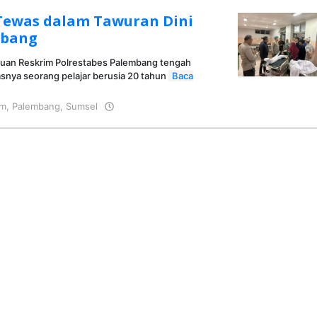
 Tewas dalam Tawuran Dini
mbang
an Reskrim Polrestabes Palembang tengah
asnya seorang pelajar berusia 20 tahun
Baca
im
,
Palembang
,
Sumsel
oleh
KRAZ