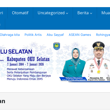
ri
Otomatif
Uncategorized
Berita
Mua
s
Olahraga kita
Politik Artis
Abu Sayyaf
ASEAN Games
Rohingya
an