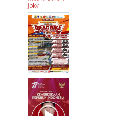
Joky
Pemutar
Video