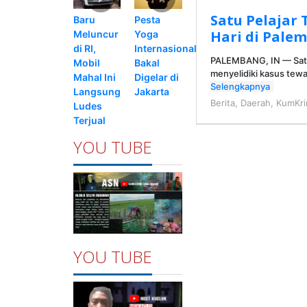
Satu Pelajar
Pesta
Baru
Hari di Pale
Yoga
Meluncur
Internasional
di RI,
PALEMBANG, IN — Satu
Bakal
Mobil
menyelidiki kasus tew
Digelar di
Mahal Ini
Selengkapnya
Jakarta
Langsung
Berita
,
Daerah
,
KumKr
Ludes
Terjual
YOU TUBE
YOU TUBE