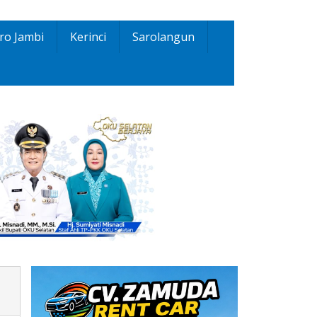
ro Jambi
Kerinci
Sarolangun