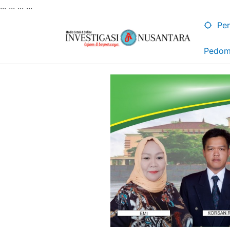
... ...
...
...
Lewati
ke
Pen
konten
Pedom