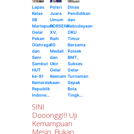
Lapas
Polsri
Dinas
Kelas
Juara
Pendidikan
IIB
Umum
dan
Martapura
PORSENI
Kebudayaan
Gelar
XV,
OKU
Pekan
Raih
Timur
Olahraga
60
Bersama
dan
Medali
Polsek
Seni
dan
BMT,
Sambut
Ukir
Sukses
HUT
Gelar
Gelar
ke-81
Keenam
Turnamen
Kemerdekaan
Sepak
Republik
Bola
Indone…
Tingk…
SINI
Dooongg!!! Uji
Kemampuan
Mesin, Bukan