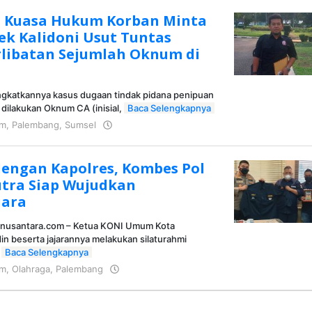
k, Kuasa Hukum Korban Minta
ek Kalidoni Usut Tuntas
libatan Sejumlah Oknum di
gkatkannya kasus dugaan tindak pidana penipuan
dilakukan Oknum CA (inisial,
Baca Selengkapnya
im
,
Palembang
,
Sumsel
oleh
KRAZ
dengan Kapolres, Kombes Pol
utra Siap Wujudkan
uara
sinusantara.com – Ketua KONI Umum Kota
n beserta jajarannya melakukan silaturahmi
s
Baca Selengkapnya
im
,
Olahraga
,
Palembang
oleh
KRAZ