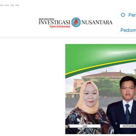
... ...
...
...
Lewati
ke
Pen
konten
Pedom