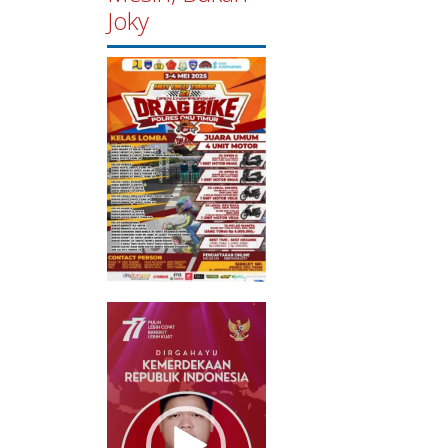
Joky
Pemutar
Video