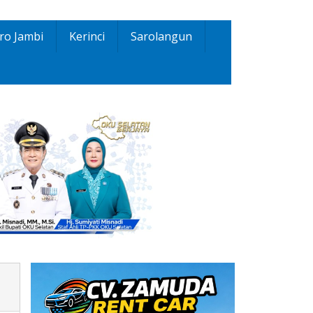
ro Jambi
Kerinci
Sarolangun