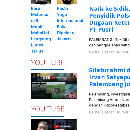
Naik ke Sidi
Pesta
Baru
Penyidik Pols
Yoga
Meluncur
Internasional
di RI,
Dugaan Keter
Bakal
Mobil
PT Pusri
Digelar di
Mahal Ini
Jakarta
Langsung
PALEMBANG, IN – Ditin
Ludes
dan penggelapan yang 
Terjual
Berita
,
Daerah
,
KumKr
YOU TUBE
Silaturahmi 
Irvan Satyap
Palembang J
Palembang, investiga
Palembang Anton Nurdi
dengan Kapolrestabe
YOU TUBE
Berita
,
Daerah
,
KumKr