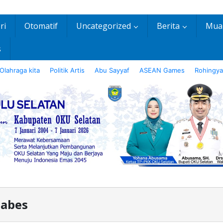
ri
Otomatif
Uncategorized
Berita
Mua
s
Olahraga kita
Politik Artis
Abu Sayyaf
ASEAN Games
Rohingya
tabes