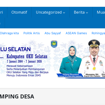
ri
Otomatif
Uncategorized
Berita
Mua
s
Olahraga kita
Politik Artis
Abu Sayyaf
ASEAN Games
Rohingya
MPING DESA