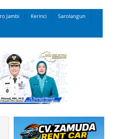
ro Jambi
Kerinci
Sarolangun