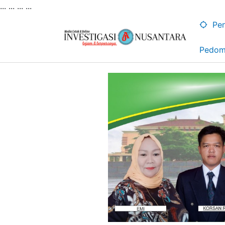
... ...
...
...
Lewati
ke
Pen
konten
Pedom