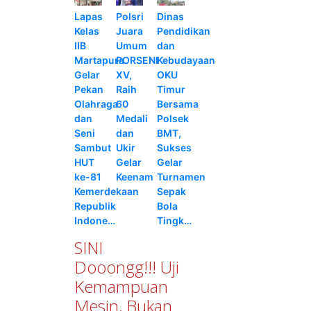
Lapas
Polsri
Dinas
Kelas
Juara
Pendidikan
IIB
Umum
dan
Martapura
PORSENI
Kebudayaan
Gelar
XV,
OKU
Pekan
Raih
Timur
Olahraga
60
Bersama
dan
Medali
Polsek
Seni
dan
BMT,
Sambut
Ukir
Sukses
HUT
Gelar
Gelar
ke-81
Keenam
Turnamen
Kemerdekaan
Sepak
Republik
Bola
Indone…
Tingk…
SINI
Dooongg!!! Uji
Kemampuan
Mesin, Bukan