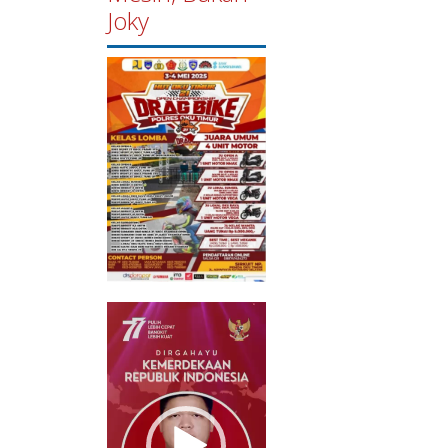
Joky
Pemutar
Video