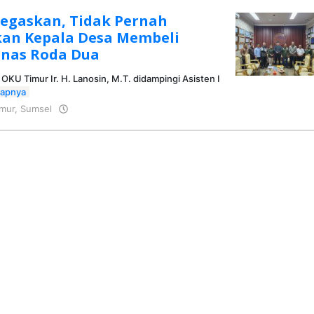
Tegaskan, Tidak Pernah
an Kepala Desa Membeli
inas Roda Dua
 OKU Timur Ir. H. Lanosin, M.T. didampingi Asisten I
kapnya
mur
,
Sumsel
oleh
KRAZ