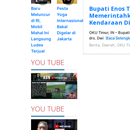
Bupati Enos 
Pesta
Baru
Memerintahk
Yoga
Meluncur
Internasional
di RI,
Kendaraan D
Bakal
Mobil
Digelar di
Mahal Ini
OKU Timur, IN – Bupati
drs. Dwi
Baca Seleng
Jakarta
Langsung
Ludes
Berita
,
Daerah
,
OKU Ti
Terjual
YOU TUBE
YOU TUBE