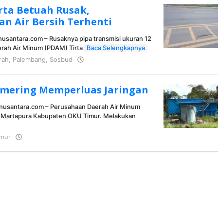
rta Betuah Rusak,
an Air Bersih Terhenti
nusantara.com – Rusaknya pipa transmisi ukuran 12
erah Air Minum (PDAM) Tirta
Baca Selengkapnya
rah
,
Palembang
,
Sosbud
oleh
KRAZ
mering Memperluas Jaringan
inusantara.com – Perusahaan Daerah Air Minum
Martapura Kabupaten OKU Timur. Melakukan
mur
oleh
KRAZ