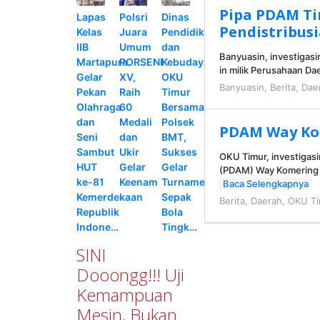
Pipa PDAM Ti
Lapas
Polsri
Dinas
Pendistribusi
Kelas
Juara
Pendidikan
IIB
Umum
dan
Banyuasin, investigasi
Martapura
PORSENI
Kebudayaan
in milik Perusahaan Da
Gelar
XV,
OKU
Banyuasin
,
Berita
,
Dae
Pekan
Raih
Timur
Olahraga
60
Bersama
dan
Medali
Polsek
PDAM Way Ko
Seni
dan
BMT,
Sambut
Ukir
Sukses
OKU Timur, investigas
HUT
Gelar
Gelar
(PDAM) Way Komering 
ke-81
Keenam
Turnamen
Baca Selengkapnya
Kemerdekaan
Sepak
Berita
,
Daerah
,
OKU Ti
Republik
Bola
Indone…
Tingk…
SINI
Dooongg!!! Uji
Kemampuan
Mesin, Bukan