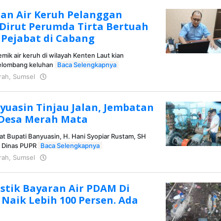
han Air Keruh Pelanggan
 Dirut Perumda Tirta Bertuah
Pejabat di Cabang
ik air keruh di wilayah Kenten Laut kian
elombang keluhan
Baca Selengkapnya
rah
,
Sumsel
oleh
KRAZ
yuasin Tinjau Jalan, Jembatan
 Desa Merah Mata
at Bupati Banyuasin, H. Hani Syopiar Rustam, SH
a Dinas PUPR
Baca Selengkapnya
rah
,
Sumsel
oleh
KRAZ
stik Bayaran Air PDAM Di
Naik Lebih 100 Persen. Ada