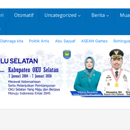
ri
Otomatif
Uncategorized
Berita
Mua
s
Olahraga kita
Politik Artis
Abu Sayyaf
ASEAN Games
Rohingya