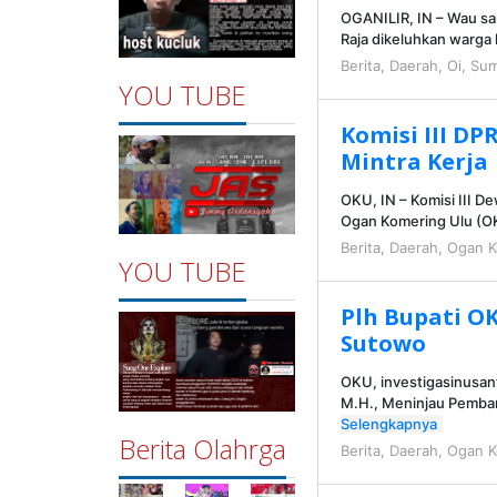
OGANILIR, IN – Wau sa
Raja dikeluhkan warga
Berita
,
Daerah
,
Oi
,
Sum
YOU TUBE
Komisi III DP
Mintra Kerja
OKU, IN – Komisi III 
Ogan Komering Ulu (O
Berita
,
Daerah
,
Ogan K
YOU TUBE
Plh Bupati O
Sutowo
OKU, investigasinusan
M.H., Meninjau Pemba
Selengkapnya
Berita Olahrga
Berita
,
Daerah
,
Ogan K