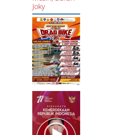
Joky
Pemutar
Video