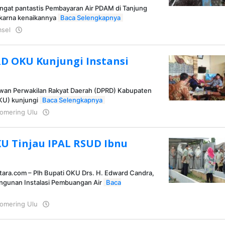
ngat pantastis Pembayaran Air PDAM di Tanjung
 karna kenaikannya
Baca Selengkapnya
sel
oleh
KRAZ
RD OKU Kunjungi Instansi
Dewan Perwakilan Rakyat Daerah (DPRD) Kabupaten
KU) kunjungi
Baca Selengkapnya
omering Ulu
oleh
KRAZ
KU Tinjau IPAL RSUD Ibnu
tara.com – Plh Bupati OKU Drs. H. Edward Candra,
ngunan Instalasi Pembuangan Air
Baca
omering Ulu
oleh
KRAZ