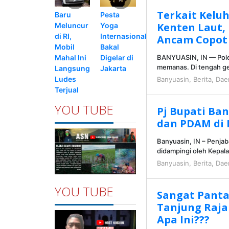
Terkait Kelu
Pesta
Baru
Kenten Laut,
Yoga
Meluncur
Internasional
di RI,
Ancam Copot 
Bakal
Mobil
Digelar di
Mahal Ini
BANYUASIN, IN — Polem
memanas. Di tengah g
Jakarta
Langsung
Ludes
Banyuasin
,
Berita
,
Dae
Terjual
YOU TUBE
Pj Bupati Ban
dan PDAM di
Banyuasin, IN – Penjab
didampingi oleh Kepal
Banyuasin
,
Berita
,
Dae
YOU TUBE
Sangat Panta
Tanjung Raja 
Apa Ini???