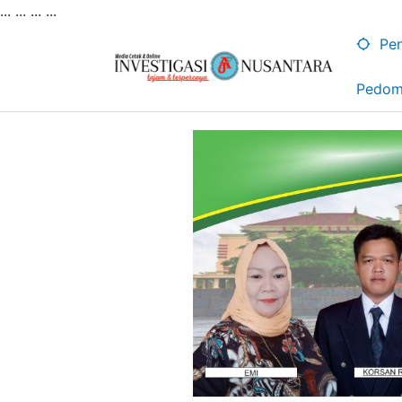
... ...
...
...
Lewati
ke
Pen
konten
Pedom