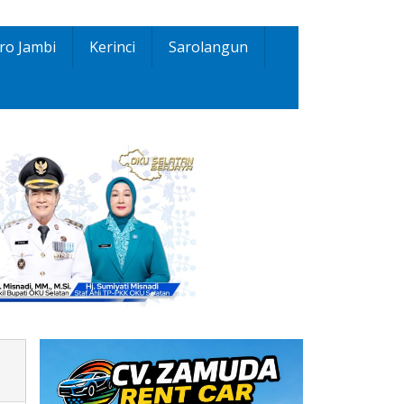
ro Jambi
Kerinci
Sarolangun