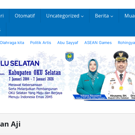
ri
Otomatif
Uncategorized
Berita
Mua
s
Olahraga kita
Politik Artis
Abu Sayyaf
ASEAN Games
Rohingya
an Aji