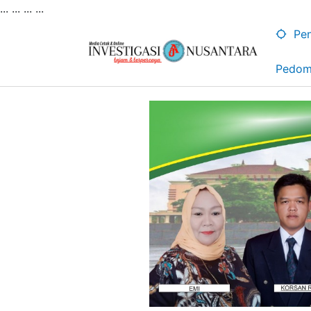
... ...
...
...
Lewati
ke
Pen
konten
Pedom