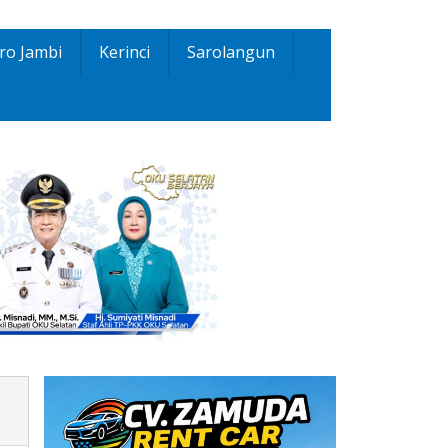
ro Jambi
Kerinci
Sarolangun