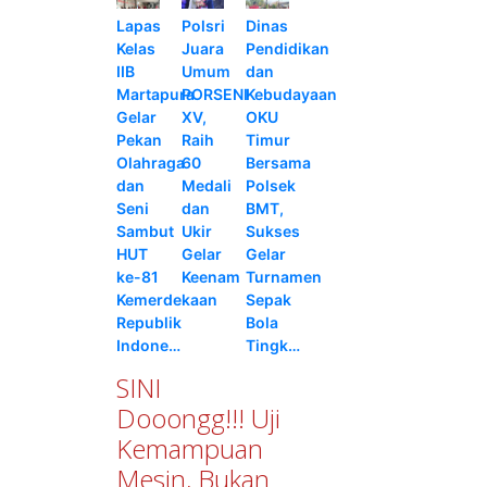
Lapas
Polsri
Dinas
Kelas
Juara
Pendidikan
IIB
Umum
dan
Martapura
PORSENI
Kebudayaan
Gelar
XV,
OKU
Pekan
Raih
Timur
Olahraga
60
Bersama
dan
Medali
Polsek
Seni
dan
BMT,
Sambut
Ukir
Sukses
HUT
Gelar
Gelar
ke-81
Keenam
Turnamen
Kemerdekaan
Sepak
Republik
Bola
Indone…
Tingk…
SINI
Dooongg!!! Uji
Kemampuan
Mesin, Bukan