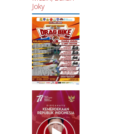
Joky
Pemutar
Video