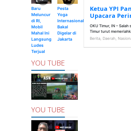
Ketua YPI Pa
Pesta
Baru
Upacara Peri
Yoga
Meluncur
Internasional
di RI,
OKU Timur, IN – Salah
Bakal
Mobil
Timur turut memeriah
Digelar di
Mahal Ini
Berita
,
Daerah
,
Nasion
Jakarta
Langsung
Ludes
Terjual
YOU TUBE
YOU TUBE