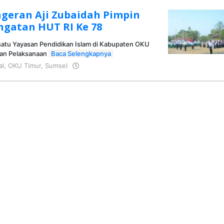
ngeran Aji Zubaidah Pimpin
ngatan HUT RI Ke 78
 satu Yayasan Pendidikan Islam di Kabupaten OKU
kan Pelaksanaan
Baca Selengkapnya
al
,
OKU Timur
,
Sumsel
oleh
KRAZ