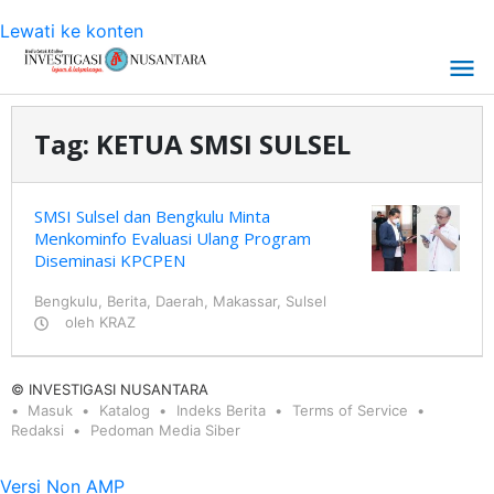
Lewati ke konten
Tag:
KETUA SMSI SULSEL
SMSI Sulsel dan Bengkulu Minta
Menkominfo Evaluasi Ulang Program
Diseminasi KPCPEN
Bengkulu
,
Berita
,
Daerah
,
Makassar
,
Sulsel
oleh
KRAZ
© INVESTIGASI NUSANTARA
Masuk
Katalog
Indeks Berita
Terms of Service
Redaksi
Pedoman Media Siber
Versi Non AMP