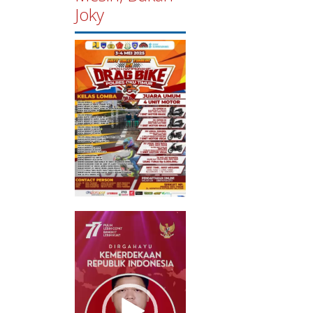
Joky
Pemutar
Video