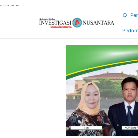
... ...
...
...
Lewati
ke
Pen
konten
Pedom