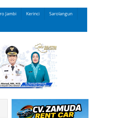
ro Jambi
Kerinci
Sarolangun