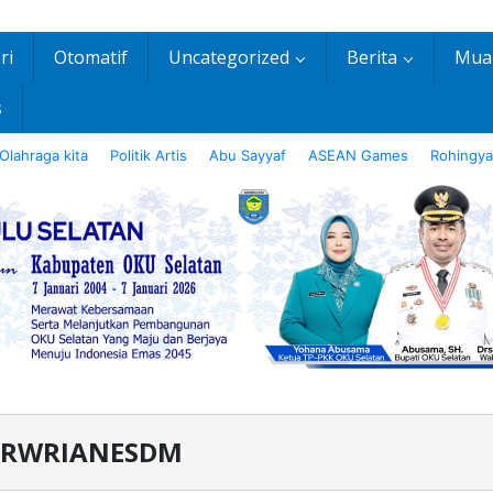
ri
Otomatif
Uncategorized
Berita
Mua
s
Olahraga kita
Politik Artis
Abu Sayyaf
ASEAN Games
Rohingya
RWRIANESDM