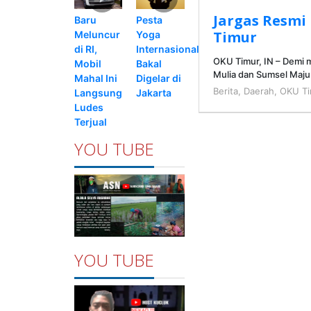
Jargas Resmi
Pesta
Baru
Timur
Yoga
Meluncur
Internasional
di RI,
OKU Timur, IN – Demi
Bakal
Mobil
Mulia dan Sumsel Maj
Digelar di
Mahal Ini
Berita
,
Daerah
,
OKU Ti
Jakarta
Langsung
Ludes
Terjual
YOU TUBE
YOU TUBE