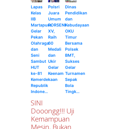
Lapas
Polsri
Dinas
Kelas
Juara
Pendidikan
IIB
Umum
dan
Martapura
PORSENI
Kebudayaan
Gelar
XV,
OKU
Pekan
Raih
Timur
Olahraga
60
Bersama
dan
Medali
Polsek
Seni
dan
BMT,
Sambut
Ukir
Sukses
HUT
Gelar
Gelar
ke-81
Keenam
Turnamen
Kemerdekaan
Sepak
Republik
Bola
Indone…
Tingk…
SINI
Dooongg!!! Uji
Kemampuan
Mesin, Bukan