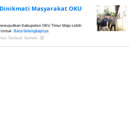
 Dinikmati Masyarakat OKU
 mewujudkan Kabupaten OKU Timur Maju Lebih
u Untuk
Baca Selengkapnya
mur
,
Sosbud
,
Sumsel
oleh
KRAZ