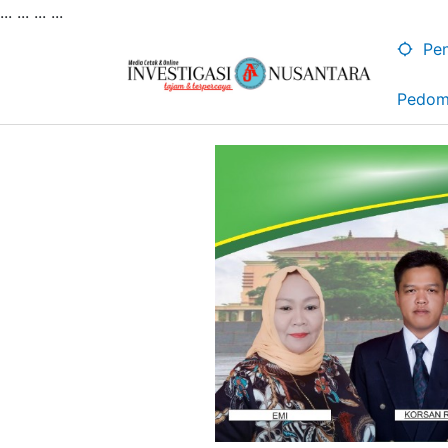
... ...
...
...
Lewati
ke
Pen
konten
Pedom