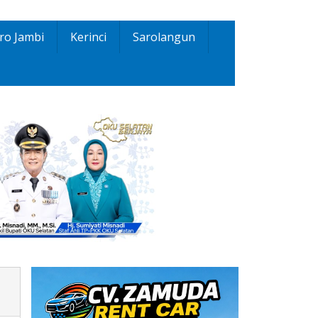
ro Jambi
Kerinci
Sarolangun