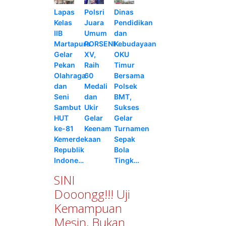
Lapas
Polsri
Dinas
Kelas
Juara
Pendidikan
IIB
Umum
dan
Martapura
PORSENI
Kebudayaan
Gelar
XV,
OKU
Pekan
Raih
Timur
Olahraga
60
Bersama
dan
Medali
Polsek
Seni
dan
BMT,
Sambut
Ukir
Sukses
HUT
Gelar
Gelar
ke-81
Keenam
Turnamen
Kemerdekaan
Sepak
Republik
Bola
Indone…
Tingk…
SINI
Dooongg!!! Uji
Kemampuan
Mesin, Bukan