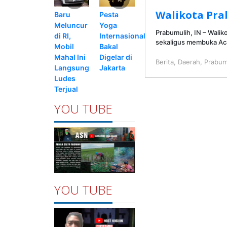
Walikota Prab
Pesta
Baru
Yoga
Meluncur
Prabumulih, IN – Walik
Internasional
di RI,
sekaligus membuka Aca
Bakal
Mobil
Digelar di
Mahal Ini
Berita
,
Daerah
,
Prabum
Jakarta
Langsung
Ludes
Terjual
YOU TUBE
YOU TUBE