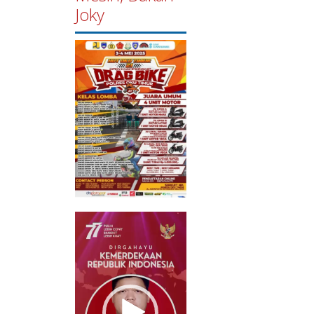
Joky
Pemutar
Video