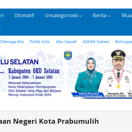
ri
Otomatif
Uncategorized
Berita
Mua
s
Olahraga kita
Politik Artis
Abu Sayyaf
ASEAN Games
Rohingya
aan Negeri Kota Prabumulih