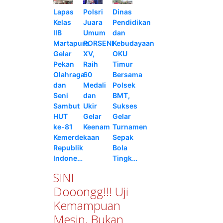
Lapas
Polsri
Dinas
Kelas
Juara
Pendidikan
IIB
Umum
dan
Martapura
PORSENI
Kebudayaan
Gelar
XV,
OKU
Pekan
Raih
Timur
Olahraga
60
Bersama
dan
Medali
Polsek
Seni
dan
BMT,
Sambut
Ukir
Sukses
HUT
Gelar
Gelar
ke-81
Keenam
Turnamen
Kemerdekaan
Sepak
Republik
Bola
Indone…
Tingk…
SINI
Dooongg!!! Uji
Kemampuan
Mesin, Bukan