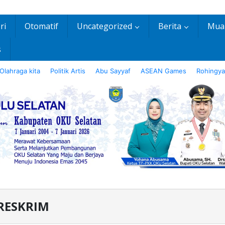
ri
Otomatif
Uncategorized
Berita
Mua
s
Olahraga kita
Politik Artis
Abu Sayyaf
ASEAN Games
Rohingya
RESKRIM