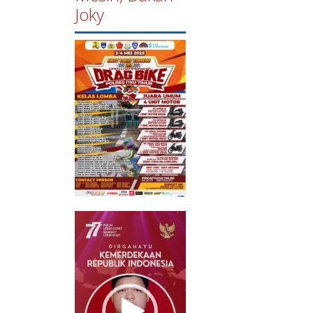
Joky
Pemutar
Video