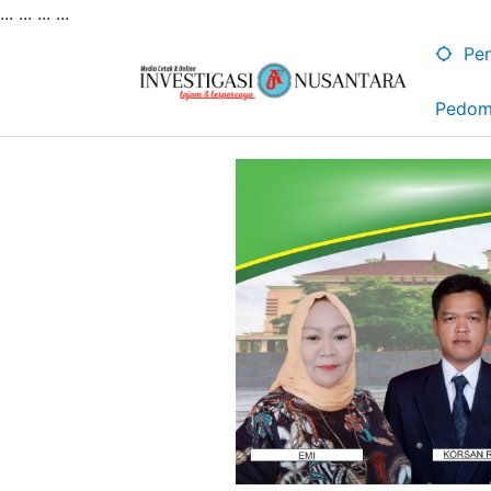
... ...
...
...
Lewati
ke
Pen
konten
Pedom