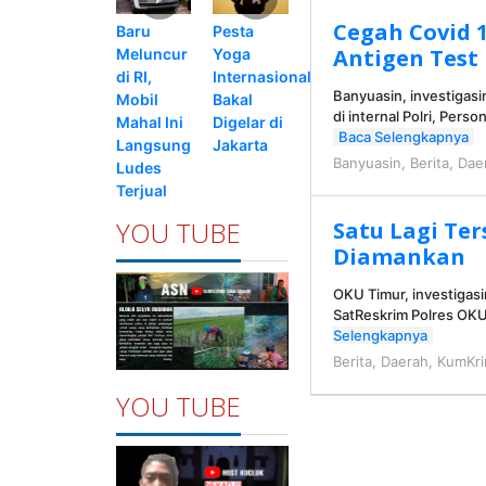
Cegah Covid 1
Pesta
Baru
Antigen Test
Yoga
Meluncur
Internasional
di RI,
Banyuasin, investiga
Bakal
Mobil
di internal Polri, Per
Digelar di
Mahal Ini
Baca Selengkapnya
Jakarta
Langsung
Banyuasin
,
Berita
,
Dae
Ludes
Terjual
YOU TUBE
Satu Lagi Ter
Diamankan
OKU Timur, investigas
SatReskrim Polres OKU
Selengkapnya
Berita
,
Daerah
,
KumKr
YOU TUBE