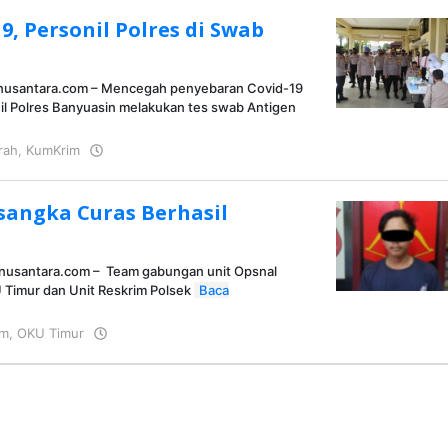
9, Personil Polres di Swab
sinusantara.com – Mencegah penyebaran Covid-19
sonil Polres Banyuasin melakukan tes swab Antigen
rah
,
KumKrim
oleh
KRAZ
sangka Curas Berhasil
inusantara.com – Team gabungan unit Opsnal
 Timur dan Unit Reskrim Polsek
Baca
im
,
OKU Timur
oleh
KRAZ