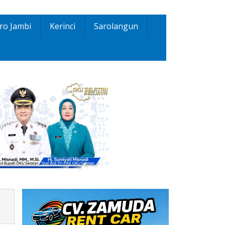
ro Jambi
Kerinci
Sarolangun