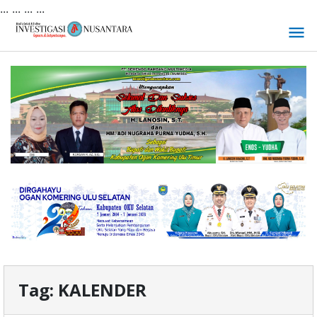
... ...
...
...
Lewati
ke
konten
Tag:
KALENDER