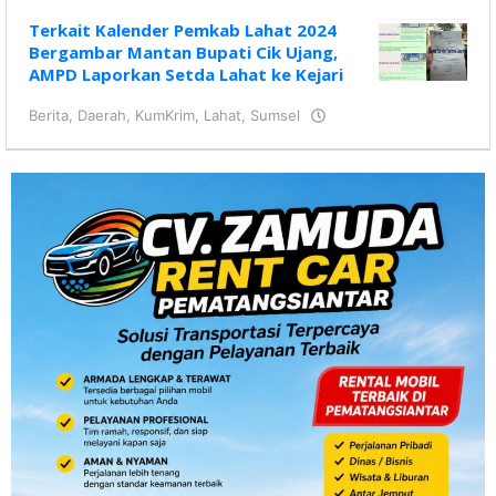
Terkait Kalender Pemkab Lahat 2024
Bergambar Mantan Bupati Cik Ujang,
AMPD Laporkan Setda Lahat ke Kejari
Berita
,
Daerah
,
KumKrim
,
Lahat
,
Sumsel
oleh
KRAZ