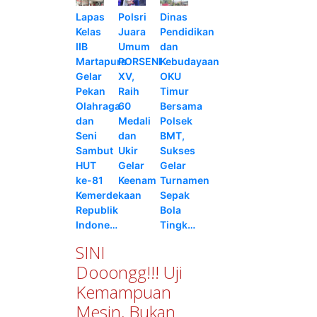
Lapas
Polsri
Dinas
Kelas
Juara
Pendidikan
IIB
Umum
dan
Martapura
PORSENI
Kebudayaan
Gelar
XV,
OKU
Pekan
Raih
Timur
Olahraga
60
Bersama
dan
Medali
Polsek
Seni
dan
BMT,
Sambut
Ukir
Sukses
HUT
Gelar
Gelar
ke-81
Keenam
Turnamen
Kemerdekaan
Sepak
Republik
Bola
Indone…
Tingk…
SINI
Dooongg!!! Uji
Kemampuan
Mesin, Bukan