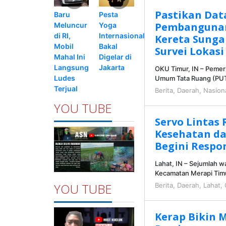
Pastikan Dat
Pesta
Baru
Pembangunan 
Yoga
Meluncur
Internasional
di RI,
Kereta Sunga
Bakal
Mobil
Survei Lokasi
Digelar di
Mahal Ini
Jakarta
Langsung
OKU Timur, IN – Pemer
Ludes
Umum Tata Ruang (PU
Terjual
Berita
,
Daerah
,
Nasion
YOU TUBE
Servo Lintas 
Kesehatan da
Begini Respo
Lahat, IN – Sejumlah w
Kecamatan Merapi Tim
YOU TUBE
Berita
,
Daerah
,
Lahat
,
Kerap Bikin 