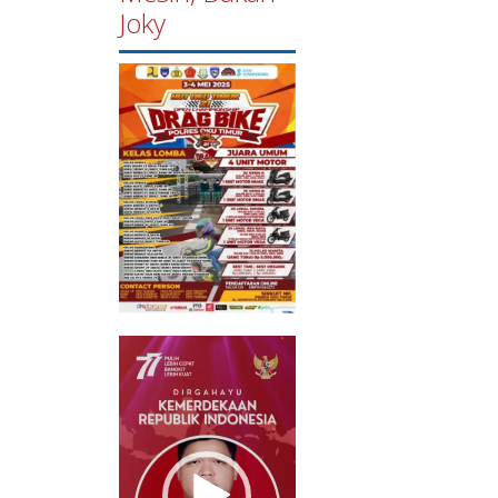
Joky
Pemutar
Video