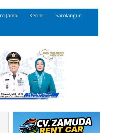
ro Jambi
Kerinci
Sarolangun