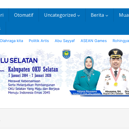
ri
Otomatif
Uncategorized
Berita
Mua
s
Olahraga kita
Politik Artis
Abu Sayyaf
ASEAN Games
Rohingya
R