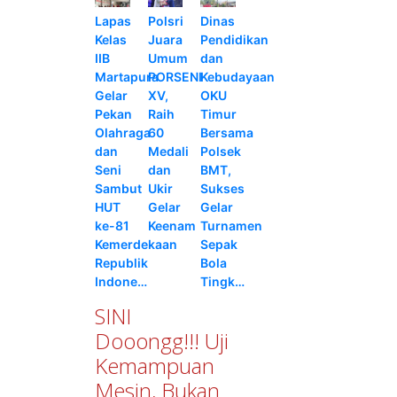
Lapas
Polsri
Dinas
Kelas
Juara
Pendidikan
IIB
Umum
dan
Martapura
PORSENI
Kebudayaan
Gelar
XV,
OKU
Pekan
Raih
Timur
Olahraga
60
Bersama
dan
Medali
Polsek
Seni
dan
BMT,
Sambut
Ukir
Sukses
HUT
Gelar
Gelar
ke-81
Keenam
Turnamen
Kemerdekaan
Sepak
Republik
Bola
Indone…
Tingk…
SINI
Dooongg!!! Uji
Kemampuan
Mesin, Bukan