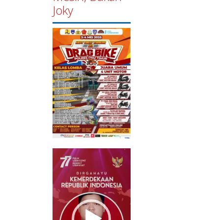
Joky
Pemutar
Video