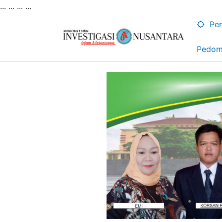
... ...
...
...
Lewati
ke
Pen
konten
Pedom