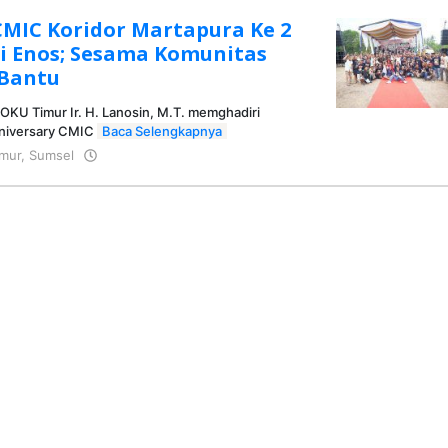
CMIC Koridor Martapura Ke 2
i Enos; Sesama Komunitas
 Bantu
 OKU Timur Ir. H. Lanosin, M.T. memghadiri
nniversary CMIC
Baca Selengkapnya
mur
,
Sumsel
oleh
KRAZ