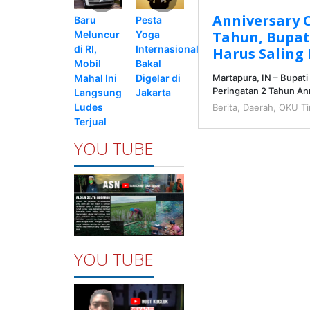
Anniversary 
Pesta
Baru
Tahun, Bupat
Yoga
Meluncur
Internasional
di RI,
Harus Saling
Bakal
Mobil
Digelar di
Mahal Ini
Martapura, IN – Bupati
Peringatan 2 Tahun A
Jakarta
Langsung
Ludes
Berita
,
Daerah
,
OKU Ti
Terjual
YOU TUBE
YOU TUBE