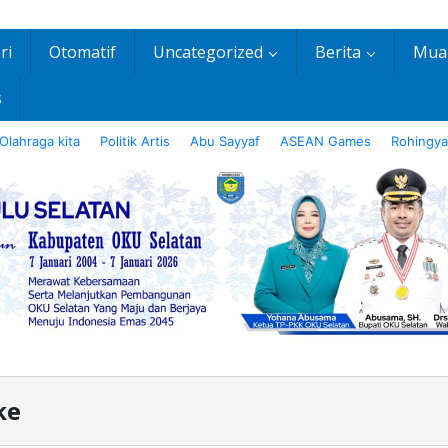
ri
Otomatif
Uncategorized
Berita
Mua
s
Olahraga kita
Politik Artis
Abu Sayyaf
ASEAN Games
Rohingya
ke