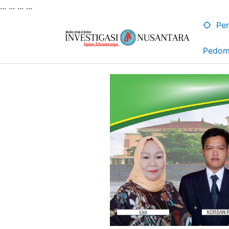
... ...
...
...
Lewati
ke
Pen
konten
Pedom