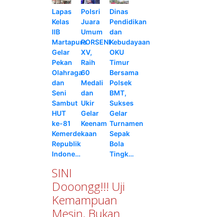
Lapas
Polsri
Dinas
Kelas
Juara
Pendidikan
IIB
Umum
dan
Martapura
PORSENI
Kebudayaan
Gelar
XV,
OKU
Pekan
Raih
Timur
Olahraga
60
Bersama
dan
Medali
Polsek
Seni
dan
BMT,
Sambut
Ukir
Sukses
HUT
Gelar
Gelar
ke-81
Keenam
Turnamen
Kemerdekaan
Sepak
Republik
Bola
Indone…
Tingk…
SINI
Dooongg!!! Uji
Kemampuan
Mesin, Bukan