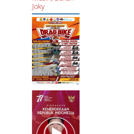
Joky
Pemutar
Video