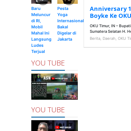
Anniversary 
Pesta
Baru
Boyke Ke OKU
Yoga
Meluncur
Internasional
di RI,
OKU Timur, IN – Bupati
Bakal
Mobil
Sumatera Selatan H. 
Digelar di
Mahal Ini
Berita
,
Daerah
,
OKU Ti
Jakarta
Langsung
Ludes
Terjual
YOU TUBE
YOU TUBE