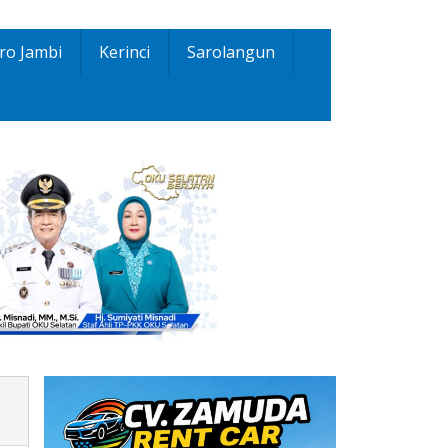
ro Jambi
Kerinci
Sarolangun