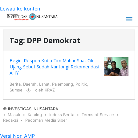
Lewati ke konten
Tag:
DPP Demokrat
Begini Respon Kubu Tim Mahar Saat Cik
Ujang Sebut Sudah Kantongi Rekomendasi
AHY
Berita
,
Daerah
,
Lahat
,
Palembang
,
Politik
,
Sumsel
oleh
KRAZ
© INVESTIGASI NUSANTARA
Masuk
Katalog
Indeks Berita
Terms of Service
Redaksi
Pedoman Media Siber
Versi Non AMP