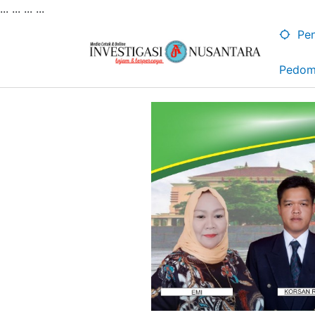
... ...
...
...
Lewati
ke
Pen
konten
Pedom