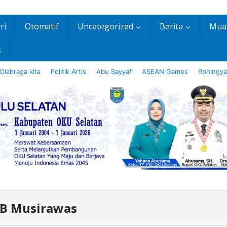
ri
Otomatif
Uncategorized
Berita
Mua
s
Olahraga kita
Politik Artis
Abu Sayyaf
ASEAN Games
Rohingya
B Musirawas