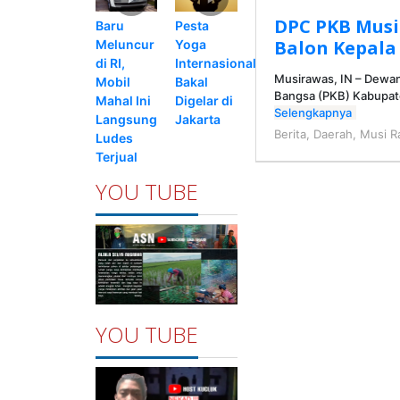
DPC PKB Mus
Pesta
Baru
Balon Kepala
Yoga
Meluncur
Internasional
di RI,
Musirawas, IN – Dewan
Bakal
Mobil
Bangsa (PKB) Kabupa
Digelar di
Mahal Ini
Selengkapnya
Jakarta
Langsung
Berita
,
Daerah
,
Musi R
Ludes
Terjual
YOU TUBE
YOU TUBE