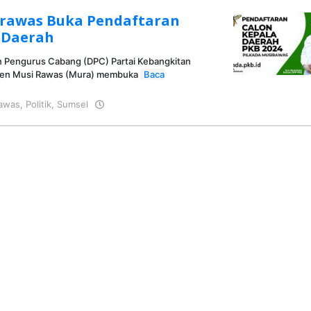
irawas Buka Pendaftaran
 Daerah
 Pengurus Cabang (DPC) Partai Kebangkitan
ten Musi Rawas (Mura) membuka
Baca
awas
,
Politik
,
Sumsel
oleh
KRAZ