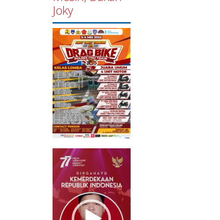
Joky
Pemutar
Video