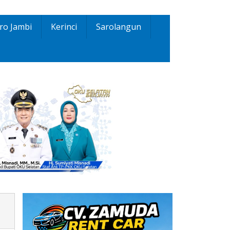
ro Jambi
Kerinci
Sarolangun