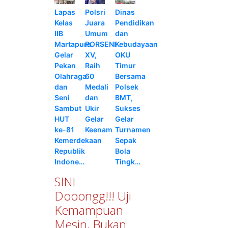
Lapas
Polsri
Dinas
Kelas
Juara
Pendidikan
IIB
Umum
dan
Martapura
PORSENI
Kebudayaan
Gelar
XV,
OKU
Pekan
Raih
Timur
Olahraga
60
Bersama
dan
Medali
Polsek
Seni
dan
BMT,
Sambut
Ukir
Sukses
HUT
Gelar
Gelar
ke-81
Keenam
Turnamen
Kemerdekaan
Sepak
Republik
Bola
Indone…
Tingk…
SINI
Dooongg!!! Uji
Kemampuan
Mesin, Bukan