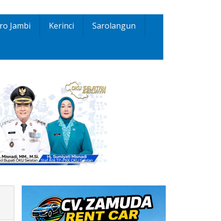
ro Jambi
Kerinci
Sarolangun