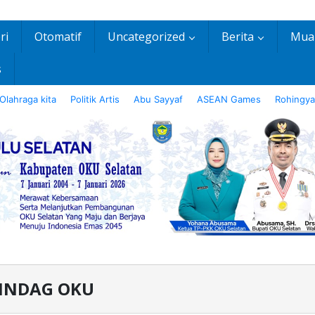
ri
Otomatif
Uncategorized
Berita
Mua
s
Olahraga kita
Politik Artis
Abu Sayyaf
ASEAN Games
Rohingya
RINDAG OKU