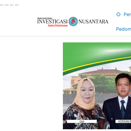
... ...
...
...
Lewati
ke
Pen
konten
Pedom