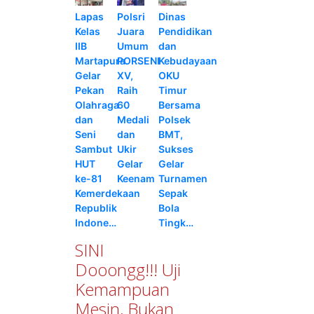
Lapas
Polsri
Dinas
Kelas
Juara
Pendidikan
IIB
Umum
dan
Martapura
PORSENI
Kebudayaan
Gelar
XV,
OKU
Pekan
Raih
Timur
Olahraga
60
Bersama
dan
Medali
Polsek
Seni
dan
BMT,
Sambut
Ukir
Sukses
HUT
Gelar
Gelar
ke-81
Keenam
Turnamen
Kemerdekaan
Sepak
Republik
Bola
Indone…
Tingk…
SINI
Dooongg!!! Uji
Kemampuan
Mesin, Bukan