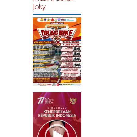
Joky
Pemutar
Video