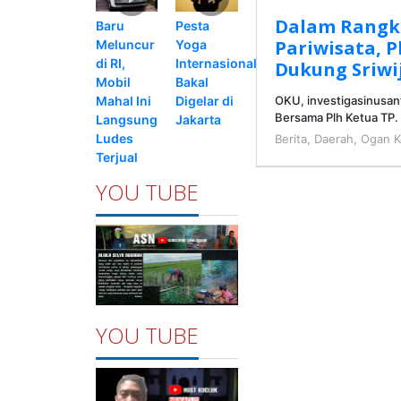
Dalam Rangk
Pesta
Baru
Pariwisata, 
Yoga
Meluncur
Internasional
di RI,
Dukung Sriwi
Bakal
Mobil
Digelar di
Mahal Ini
OKU, investigasinusan
Bersama Plh Ketua TP
Jakarta
Langsung
Ludes
Berita
,
Daerah
,
Ogan K
Terjual
YOU TUBE
YOU TUBE