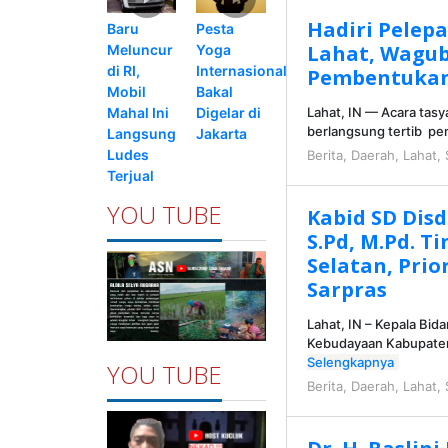
Hadiri Pelepa
Pesta
Baru
Lahat, Wagub
Yoga
Meluncur
Internasional
di RI,
Pembentukan
Bakal
Mobil
Digelar di
Mahal Ini
Lahat, IN — Acara tasy
berlangsung tertib pe
Jakarta
Langsung
Ludes
Berita
,
Daerah
,
Lahat
,
Terjual
YOU TUBE
Kabid SD Dis
S.Pd, M.Pd. T
Selatan, Pri
Sarpras
Lahat, IN – Kepala Bid
Kebudayaan Kabupaten
Selengkapnya
YOU TUBE
Berita
,
Daerah
,
Lahat
,