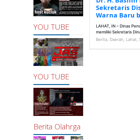
Dr. H. Baslin
Sekretaris Di
Warna Baru b
YOU TUBE
LAHAT, IN – Dinas Pen
memiliki Sekretaris Din
Berita
,
Daerah
,
Lahat
,
YOU TUBE
Berita Olahrga