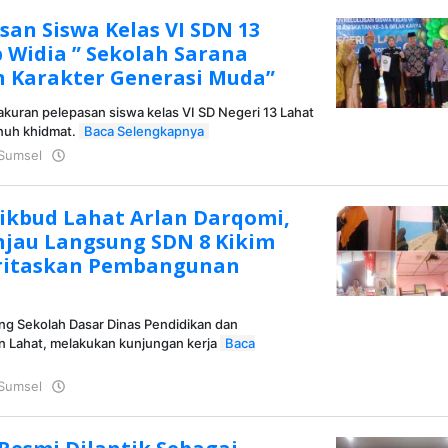
san Siswa Kelas VI SDN 13
 Widia ” Sekolah Sarana
 Karakter Generasi Muda”
akuran pelepasan siswa kelas VI SD Negeri 13 Lahat
nuh khidmat.
Baca Selengkapnya
Sumsel
oleh
Kusmei
dikbud Lahat Arlan Darqomi,
injau Langsung SDN 8 Kikim
oritaskan Pembangunan
ang Sekolah Dasar Dinas Pendidikan dan
 Lahat, melakukan kunjungan kerja
Baca
Sumsel
oleh
Kusmei