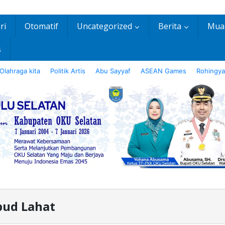
ri
Otomatif
Uncategorized
Berita
Mua
s
Olahraga kita
Politik Artis
Abu Sayyaf
ASEAN Games
Rohingya
bud Lahat