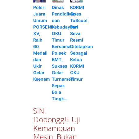
Polsri
Dinas
KORMI
Juara
Pendidikan
Goes
Umum
dan
ToScool,
PORSENI
Kebudayaan
Dwi
XV,
OKU
Seva
Raih
Timur
Resmi
60
Bersama
Ditetapkan
Medali
Polsek
Sebagai
dan
BMT,
Ketua
Ukir
Sukses
KORMI
Gelar
Gelar
OKU
Keenam
Turnamen
Timur
Sepak
Bola
Tingk…
SINI
Dooongg!!! Uji
Kemampuan
Mesin, Bukan