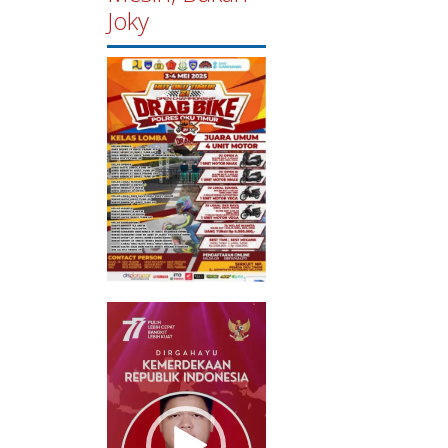
Joky
Pemutar
Video