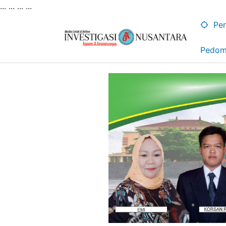
... ...
...
...
Lewati
ke
Pen
konten
Pedom