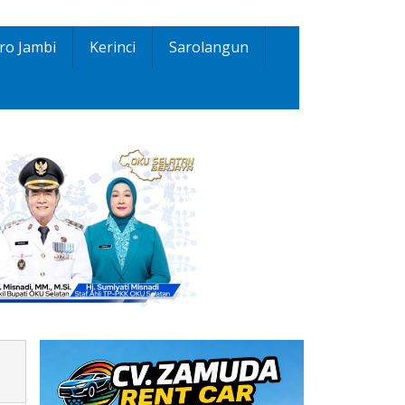
ro Jambi
Kerinci
Sarolangun