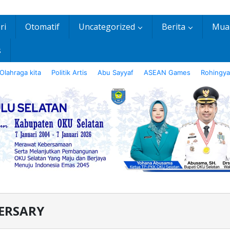
ri
Otomatif
Uncategorized
Berita
Mua
s
Olahraga kita
Politik Artis
Abu Sayyaf
ASEAN Games
Rohingya
ERSARY