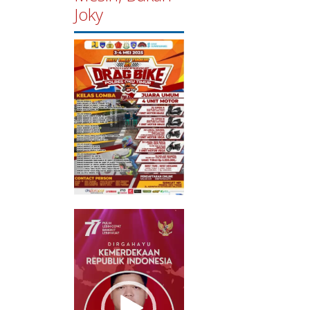
Joky
Pemutar
Video