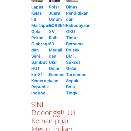
Lapas
Polsri
Dinas
Kelas
Juara
Pendidikan
IIB
Umum
dan
Martapura
PORSENI
Kebudayaan
Gelar
XV,
OKU
Pekan
Raih
Timur
Olahraga
60
Bersama
dan
Medali
Polsek
Seni
dan
BMT,
Sambut
Ukir
Sukses
HUT
Gelar
Gelar
ke-81
Keenam
Turnamen
Kemerdekaan
Sepak
Republik
Bola
Indone…
Tingk…
SINI
Dooongg!!! Uji
Kemampuan
Mesin, Bukan