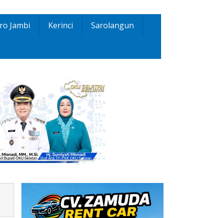
ro Jambi
Kerinci
Sarolangun