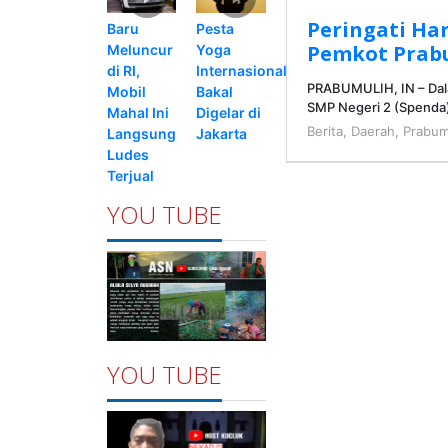
Peringati Har
Pesta
Baru
Pemkot Prab
Yoga
Meluncur
Internasional
di RI,
PRABUMULIH, IN – Dala
Bakal
Mobil
SMP Negeri 2 (Spenda
Digelar di
Mahal Ini
Berita
,
Daerah
,
Prabum
Jakarta
Langsung
Ludes
Terjual
YOU TUBE
YOU TUBE