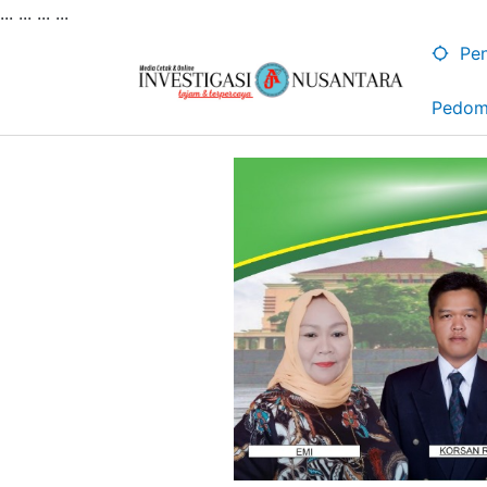
... ...
...
...
Lewati
ke
Pen
konten
Pedom