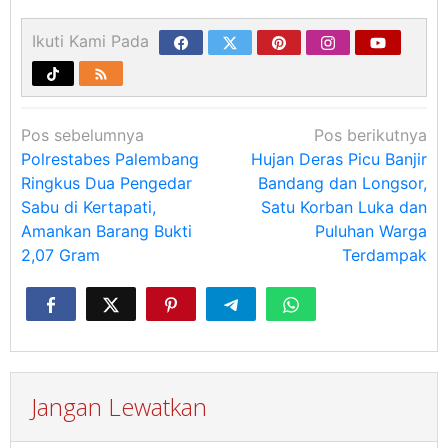
Ikuti Kami Pada
Navigasi
Pos sebelumnya
Pos berikutnya
pos
Polrestabes Palembang
Hujan Deras Picu Banjir
Ringkus Dua Pengedar
Bandang dan Longsor,
Sabu di Kertapati,
Satu Korban Luka dan
Amankan Barang Bukti
Puluhan Warga
2,07 Gram
Terdampak
Jangan Lewatkan