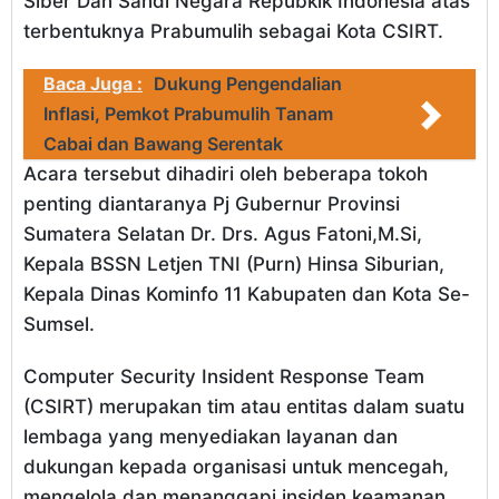
Siber Dan Sandi Negara Repubkik Indonesia atas
terbentuknya Prabumulih sebagai Kota CSIRT.
Baca Juga :
Dukung Pengendalian
Inflasi, Pemkot Prabumulih Tanam
Cabai dan Bawang Serentak
Acara tersebut dihadiri oleh beberapa tokoh
penting diantaranya Pj Gubernur Provinsi
Sumatera Selatan Dr. Drs. Agus Fatoni,M.Si,
Kepala BSSN Letjen TNI (Purn) Hinsa Siburian,
Kepala Dinas Kominfo 11 Kabupaten dan Kota Se-
Sumsel.
Computer Security Insident Response Team
(CSIRT) merupakan tim atau entitas dalam suatu
lembaga yang menyediakan layanan dan
dukungan kepada organisasi untuk mencegah,
mengelola dan menanggapi insiden keamanan.