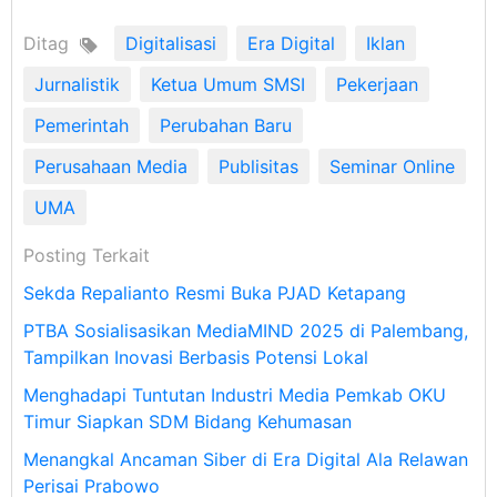
Ditag
Digitalisasi
Era Digital
Iklan
Jurnalistik
Ketua Umum SMSI
Pekerjaan
Pemerintah
Perubahan Baru
Perusahaan Media
Publisitas
Seminar Online
UMA
Posting Terkait
Sekda Repalianto Resmi Buka PJAD Ketapang
PTBA Sosialisasikan MediaMIND 2025 di Palembang,
Tampilkan Inovasi Berbasis Potensi Lokal
Menghadapi Tuntutan Industri Media Pemkab OKU
Timur Siapkan SDM Bidang Kehumasan
Menangkal Ancaman Siber di Era Digital Ala Relawan
Perisai Prabowo