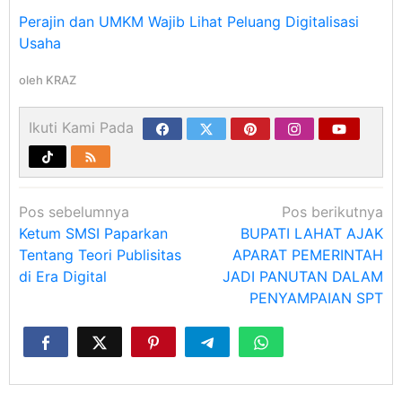
Perajin dan UMKM Wajib Lihat Peluang Digitalisasi
Usaha
oleh
KRAZ
Ikuti Kami Pada
Navigasi
Pos sebelumnya
Pos berikutnya
pos
Ketum SMSI Paparkan
BUPATI LAHAT AJAK
Tentang Teori Publisitas
APARAT PEMERINTAH
di Era Digital
JADI PANUTAN DALAM
PENYAMPAIAN SPT